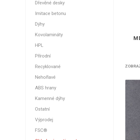
Dřevěné desky
Magneti
Reliéfní
Imitace betonu
Bezotis
Dýhy
Odolné p
Kovolamináty
M
poškráb
HPL
Přírodní
Recyklované
ZOBRA
Nehořlavé
ABS hrany
Kamenné dýhy
Ostatní
VÝPRO
Výprodej
FSC®