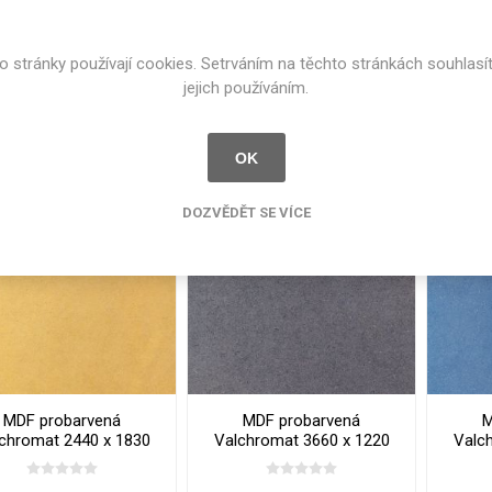
chromat 2440 x 1830
Valchromat 2440 x 1830
Valc
x 8 mm Grey
x 8 mm Light Grey
o stránky používají cookies. Setrváním na těchto stránkách souhlasí
 169 Kč bez DPH
3 169 Kč bez DPH
3 
jejich používáním.
i
i
KOUPIT
KOUPIT
h
h
OK
DOZVĚDĚT SE VÍCE
MDF probarvená
MDF probarvená
M
chromat 2440 x 1830
Valchromat 3660 x 1220
Valc
x 8 mm Yellow
x 19 mm Black