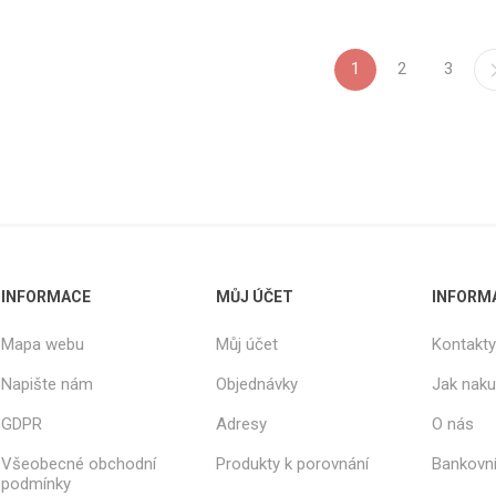
1
2
3
INFORMACE
MŮJ ÚČET
INFORM
Mapa webu
Můj účet
Kontakty
Napište nám
Objednávky
Jak nak
GDPR
Adresy
O nás
Všeobecné obchodní
Produkty k porovnání
Bankovní
podmínky