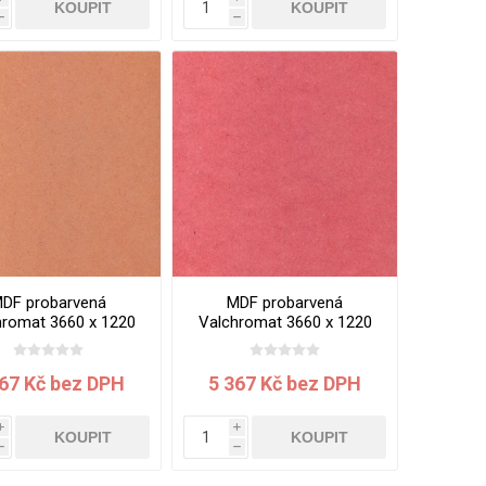
KOUPIT
KOUPIT
h
h
DF probarvená
MDF probarvená
hromat 3660 x 1220
Valchromat 3660 x 1220
 19 mm Orange
x 19 mm Red
367 Kč bez DPH
5 367 Kč bez DPH
i
i
KOUPIT
KOUPIT
h
h