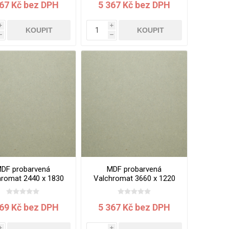
367 Kč bez DPH
5 367 Kč bez DPH
i
i
KOUPIT
KOUPIT
h
h
DF probarvená
MDF probarvená
hromat 2440 x 1830
Valchromat 3660 x 1220
x 8 mm Khaki
x 19 mm Khaki
169 Kč bez DPH
5 367 Kč bez DPH
i
i