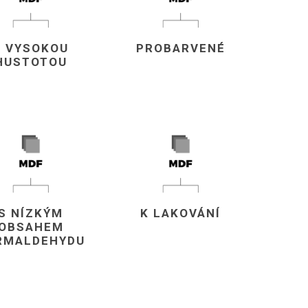
S VYSOKOU
PROBARVENÉ
HUSTOTOU
S NÍZKÝM
K LAKOVÁNÍ
VÉ
ABS
KAMENNÉ
OSTATNÍ
OBSAHEM
HRANY
DÝHY
RMALDEHYDU
Oleje Saicos
Spojovací
materiál