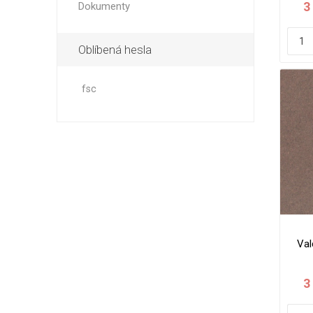
3
Dokumenty
Oblíbená hesla
fsc
Val
x 8
3