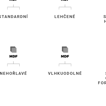
vé
olné
STANDARDNÍ
LEHČENÉ
m
m
ehydu
ní
y
NEHOŘLAVÉ
VLHKUODOLNÉ
AMINÁTY
HPL
PŘÍRODNÍ
RECYKLOVANÉ
NEHOŘLA
FO
Uni barvy
Recyklovaný
Třída A
textil
Dřevodekory
Třída B
Recyklovaný
Fantazijní
plast
dekory