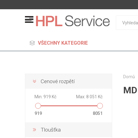
VŠECHNY KATEGORIE
Domů
Cenové rozpětí
MD
MDF
Min:
919 Kč
Max:
8 051 Kč
Standard
Lehčené
919
8051
S vysok
hustoto
Tloušťka
Probarv