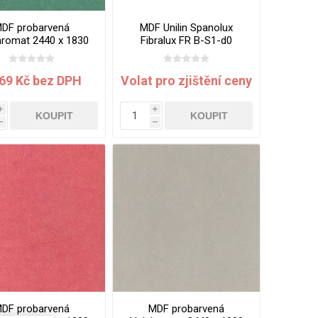
DF probarvená
MDF Unilin Spanolux
hromat 2440 x 1830
Fibralux FR B-S1-d0
8 mm Green Mint
3050x1220x12 mm
169 Kč bez DPH
Volat pro zjištění ceny
i
i
KOUPIT
KOUPIT
h
h
DF probarvená
MDF probarvená