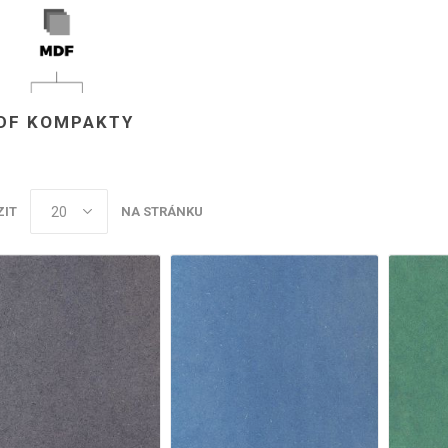
cké
Kovolamináty
Probarvené
kové
Bezotiskové
roti
DF KOMPAKTY
ání
Protitažné
Lamináty s
ekologickou
pryskyřicí
ZIT
NA STRÁNKU
Lamináty s
recyklovanou
kůží
DEJ
FSC®
DOKUMENTY
imi-beton