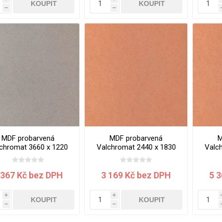
KOUPIT
KOUPIT
h
h
MDF probarvená
MDF probarvená
M
chromat 3660 x 1220
Valchromat 2440 x 1830
Valc
x 19 mm Light Grey
x 8 mm Orange
x
 367 Kč bez DPH
3 169 Kč bez DPH
5 
i
i
KOUPIT
KOUPIT
h
h