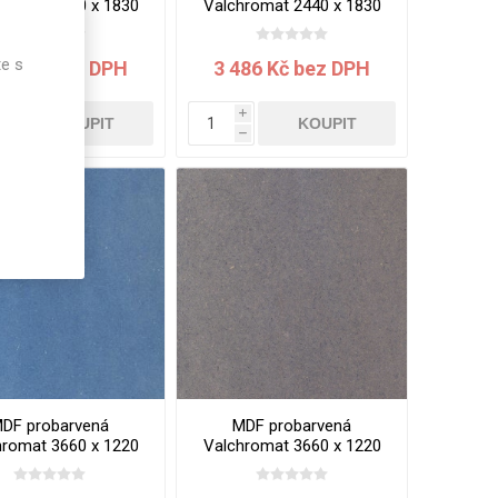
hromat 2440 x 1830
Valchromat 2440 x 1830
x 8 mm Red
x 8 mm White Grey
te s
169 Kč bez DPH
3 486 Kč bez DPH
i
i
KOUPIT
KOUPIT
h
h
DF probarvená
MDF probarvená
hromat 3660 x 1220
Valchromat 3660 x 1220
x 19 mm Blue
x 19 mm Grey