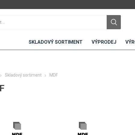
SKLADOVÝ SORTIMENT
VÝPRODEJ
VÝR
Skladový sortiment
MDF
F
DTD
LAMINO
KOMPAKTY
CEMENTO
DESKY
ní
Standardní
Uni barvy
Interiérové
Nehořlavé
Dřevodekory
Exteriérové
ou
Vlhkuodolné
Fantazijní
Laboratorní
u
dekory
MDF
ené
Bezotiskové
kompakt