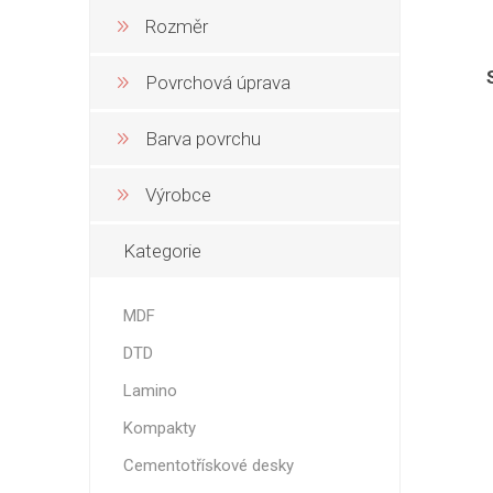
Rozměr
Nehořla
Vlhkuod
Povrchová úprava
S nízký
obsahe
formald
Barva povrchu
K laková
Výrobce
MDF
kompakt
Kategorie
MDF
DTD
KOVOL
Lamino
Měděné
Kompakty
Brus
Cementotřískové desky
Zrcadlo