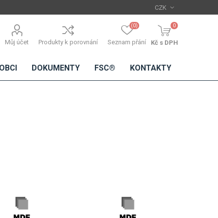
(0)
0
Můj účet
Produkty k porovnání
Seznam přání
Kč s DPH
OBCI
DOKUMENTY
FSC®
KONTAKTY
TŘÍSKOVÉ
DŘEVĚNÉ
IMITACE
DÝHY
DESKY
BETONU
Standardní
dýhy
Lamináty s
dřevěnou
dýhou