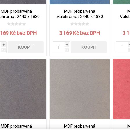
Rezign by
Planq
MDF probarvená
MDF probarvená
M
Valchromat
chromat 2440 x 1830
Valchromat 2440 x 1830
Valc
x 8 mm Black
x 8 mm Blue
x 
Dekodur
 169 Kč bez DPH
3 169 Kč bez DPH
3 
Arpa Fenix
Viroc
i
i
KOUPIT
KOUPIT
h
h
Pollmeier
BauBuche
Oberflex
Thermax
Unilin
MDF probarvená
MDF probarvená
M