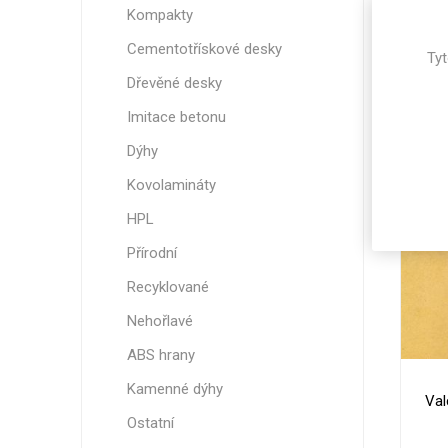
Val
Kompakty
Cementotřískové desky
Tyt
3
Dřevěné desky
Imitace betonu
Dýhy
Kovolamináty
HPL
Přírodní
Recyklované
Nehořlavé
ABS hrany
Kamenné dýhy
Val
Ostatní