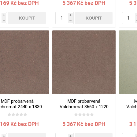
 169 Kč bez DPH
5 367 Kč bez DPH
5 
i
i
KOUPIT
KOUPIT
h
h
MDF probarvená
MDF probarvená
M
chromat 2440 x 1830
Valchromat 3660 x 1220
Valc
 mm Chocolate Brown
x 19 mm Chocolate
Brown
 169 Kč bez DPH
5 367 Kč bez DPH
3 
i
i