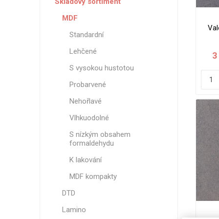
Skladový sortiment
MDF
Val
Standardní
Lehčené
3
S vysokou hustotou
Probarvené
Nehořlavé
Vlhkuodolné
S nízkým obsahem
formaldehydu
K lakování
MDF kompakty
DTD
Lamino