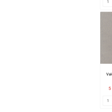
Val
5