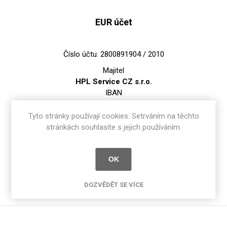
EUR účet
Číslo účtu: 2800891904 / 2010
Majitel
HPL Service CZ s.r.o.
IBAN
CZ5220100000002800891904
BIC
Tyto stránky používají cookies. Setrváním na těchto
FIOBCZPPXXX
stránkách souhlasíte s jejich používáním.
Adresa banky
Fio banka, a.s., V Celnici 1028/10, 117 21 Praha 1
OK
DOZVĚDĚT SE VÍCE