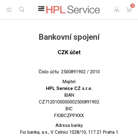
0
Bankovní spojení
CZK účet
Číslo účtu: 2500891902 / 2010
Majitel
HPL Service CZ s.r.o.
IBAN
CZ7120100000002500891902
BIC
FIOBCZPPXXX
Adresa banky
Fio banka, a.s., V Celnici 1028/10, 117 21 Praha 1