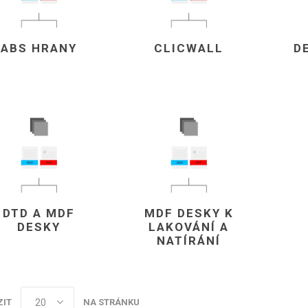
vé
olné
ABS HRANY
CLICWALL
D
m
m
ehydu
ní
y
DTD A MDF
MDF DESKY K
AMINÁTY
HPL
PŘÍRODNÍ
RECYKLOVANÉ
NEHOŘLA
DESKY
LAKOVÁNÍ A
NATÍRÁNÍ
Uni barvy
Recyklovaný
Třída A
textil
Dřevodekory
Třída B
Recyklovaný
Fantazijní
plast
ZIT
NA STRÁNKU
dekory