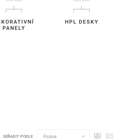
EKORATIVNÍ
HPL DESKY
PANELY
VÉ
ABS
KAMENNÉ
OSTATNÍ
HRANY
DÝHY
Oleje Saicos
Spojovací
materiál
SEŘADIT PODLE