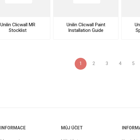
Unilin Clicwall MR
Unilin Clicwall Paint
Un
Stocklist
Installation Guide
Sp
1
2
3
4
5
INFORMACE
MŮJ ÚČET
INFORM