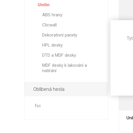
Unilin
ABS hrany
Clicwall
Dekorativní panely
Tyt
Mai
HPL desky
DTD a MDF desky
MDF desky k lakování a
natírání
Oblíbená hesla
fsc
Uni