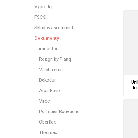
Magneti
Výprodej
Reliéfní
FSC®
Bezotis
Skladový sortiment
Odolné p
Dokumenty
poškráb
imi-beton
Rezign by Planq
Valchromat
Dekodur
Uni
In
Arpa Fenix
Viroc
Pollmeier BauBuche
VÝPRO
Oberflex
Thermax