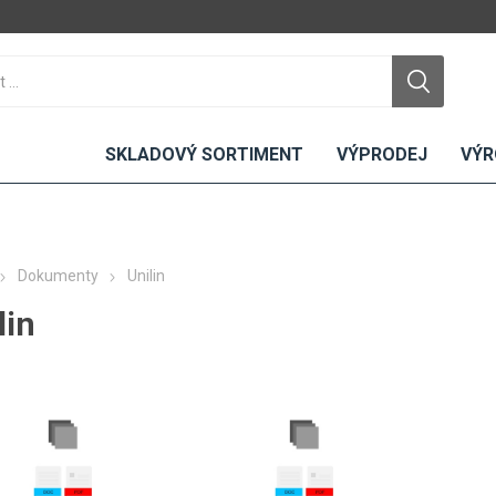
SKLADOVÝ SORTIMENT
VÝPRODEJ
VÝR
Dokumenty
Unilin
lin
DTD
LAMINO
KOMPAKTY
CEMENTO
DESKY
ní
Standardní
Uni barvy
Interiérové
Nehořlavé
Dřevodekory
Exteriérové
ou
Vlhkuodolné
Fantazijní
Laboratorní
u
dekory
MDF
ené
Bezotiskové
kompakt