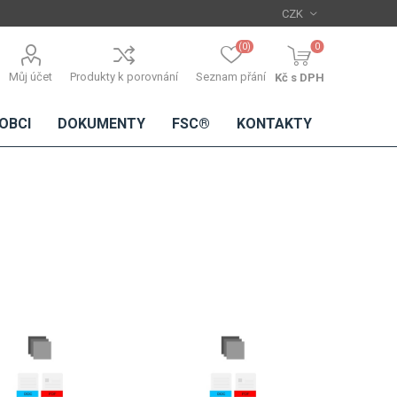
(0)
0
Můj účet
Produkty k porovnání
Seznam přání
Kč s DPH
OBCI
DOKUMENTY
FSC®
KONTAKTY
TŘÍSKOVÉ
DŘEVĚNÉ
IMITACE
DÝHY
DESKY
BETONU
Standardní
dýhy
Lamináty s
dřevěnou
dýhou