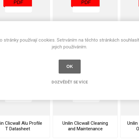
Rezign by
Planq
Valchromat
Dekodur
Unilin Clicwall FR
Unilin Clicwall FR
U
Arpa Fenix
Cleaning and
Declaration Of
o stránky používají cookies. Setrváním na těchto stránkách souhlasí
ntenance Instructions
Performance
Viroc
jejich používáním.
Pollmeier
BauBuche
OK
Oberflex
Thermax
DOZVĚDĚT SE VÍCE
Unilin
lin Clicwall Alu Profile
Unilin Clicwall Cleaning
Unilin
T Datasheet
and Maintenance
O
Instructions