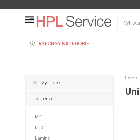
VŠECHNY KATEGORIE
Domů
Výrobce
Uni
MDF
Kategorie
Standard
Lehčené
MDF
S vysok
DTD
hustoto
Probarv
Lamino