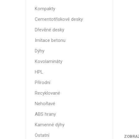
Nehořla
Kompakty
Vlhkuod
Cementotřískové desky
S nízký
Dřevěné desky
obsahe
formald
Imitace betonu
K laková
Dýhy
MDF
Kovolamináty
kompakt
HPL
Přírodní
Recyklované
KOVOL
Nehořlavé
Měděné
ABS hrany
Brus
Kamenné dýhy
Zrcadlo
Ostatní
ZOBRA