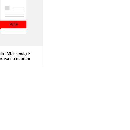
ilin MDF desky k
kování a natírání
bralux MR Prime
Stocklist
VÉ
ABS
KAMENNÉ
OSTATNÍ
HRANY
DÝHY
Oleje Saicos
Spojovací
materiál