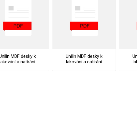
vé
olné
m
m
ehydu
ní
Unilin MDF desky k
Unilin MDF desky k
Un
lakování a natírání
lakování a natírání
la
y
Fibralux MR Prime
Fibralux MR Prime
Fi
Datasheet
Declaration Of
Performance
AMINÁTY
HPL
PŘÍRODNÍ
RECYKLOVANÉ
NEHOŘLA
Uni barvy
Recyklovaný
Třída A
textil
Dřevodekory
Třída B
Recyklovaný
Fantazijní
plast
dekory