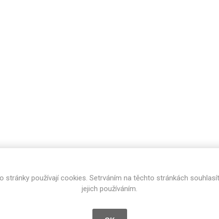
cké
Kovolamináty
Probarvené
kové
Bezotiskové
roti
ání
Protitažné
Lamináty s
ekologickou
pryskyřicí
Lamináty s
recyklovanou
kůží
o stránky používají cookies. Setrváním na těchto stránkách souhlasí
DEJ
FSC®
DOKUMENTY
jejich používáním.
imi-beton