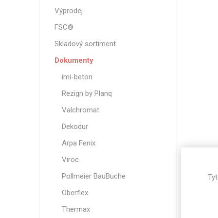
Magneti
Výprodej
Reliéfní
FSC®
Bezotis
Skladový sortiment
Odolné p
Dokumenty
poškráb
imi-beton
Rezign by Planq
Valchromat
Dekodur
Arpa Fenix
Viroc
Pollmeier BauBuche
Tyt
VÝPRO
Oberflex
Thermax