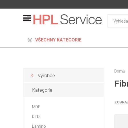
VŠECHNY KATEGORIE
Domů
Výrobce
Fib
MDF
Kategorie
Standard
Lehčené
ZOBRA
MDF
S vysok
DTD
hustoto
Probarv
Lamino