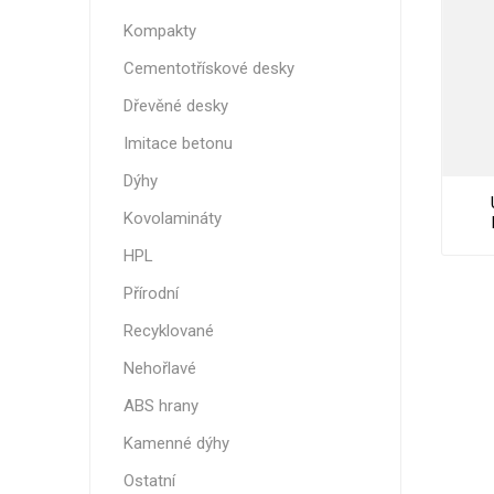
Nehořla
Kompakty
Vlhkuod
Cementotřískové desky
S nízký
Dřevěné desky
obsahe
formald
Imitace betonu
K laková
Dýhy
MDF
Kovolamináty
kompakt
HPL
Přírodní
Recyklované
KOVOL
Nehořlavé
Měděné
ABS hrany
Brus
Kamenné dýhy
Zrcadlo
Ostatní