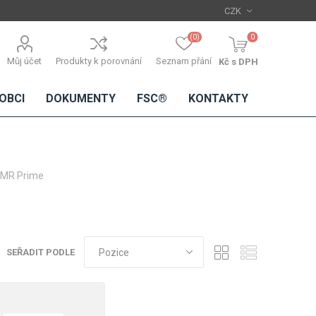
(0)
0
Můj účet
Produkty k porovnání
Seznam přání
Kč s DPH
OBCI
DOKUMENTY
FSC®
KONTAKTY
x MR Prime
TŘÍSKOVÉ
DŘEVĚNÉ
IMITACE
DÝHY
DESKY
BETONU
Standardní
dýhy
SEŘADIT PODLE
Lamináty s
dřevěnou
dýhou