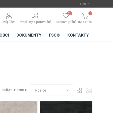
(0)
0
Můj účet
Produkty k porovnání
Seznam přání
Kč s DPH
OBCI
DOKUMENTY
FSC®
KONTAKTY
TŘÍSKOVÉ
DŘEVĚNÉ
IMITACE
DÝHY
DESKY
BETONU
Standardní
dýhy
SEŘADIT PODLE
Lamináty s
dřevěnou
dýhou