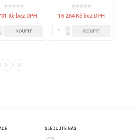
Maldon jádro bílé
12 mm Arcosa jádro
béžové
731 Kč bez DPH
16 264 Kč bez DPH
i
i
KOUPIT
KOUPIT
h
h
ACE
SLEDUJTE NÁS