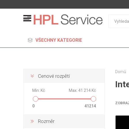
VŠECHNY KATEGORIE
Domů
Cenové rozpětí
Int
MDF
Min:
Kč
Max:
41 214 Kč
Standard
Lehčené
ZOBRA
0
41214
S vysok
hustoto
Rozměr
Probarv