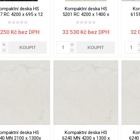
ompaktní deska HS
Kompaktní deska HS
Kom
7 RC 4200 x 695 x 12
5201 RC 4200 x 1400 x
6151
 Mramor Efes jádro
12 mm jádro krémové
12
černé
Travertin Tivoli
 250 Kč bez DPH
33 530 Kč bez DPH
32 
i
i
KOUPIT
KOUPIT
h
h
ompaktní deska HS
Kompaktní deska HS
Kom
40 MN 2100 x 1300x
6240 MN 4200 x 1300 x
6240