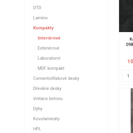
Magneti
DTD
Reliéfní
Lamino
Bezotis
Kompakty
Odolné p
poškráb
Interiérové
K
098
Exteriérové
m
Laboratorní
10
MDF kompakt
Cementotřískové desky
Dřevěné desky
Imitace betonu
Dýhy
VÝPRO
Kovolamináty
HPL