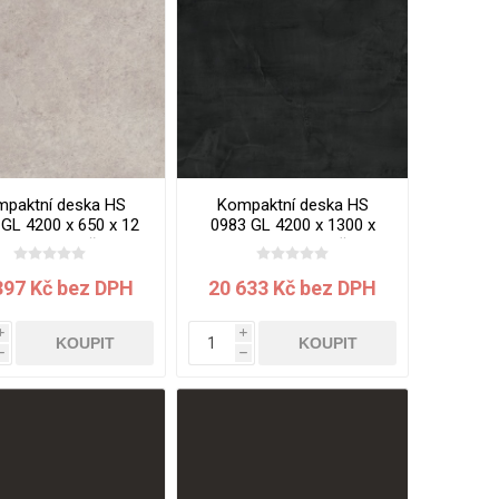
paktní deska HS
Kompaktní deska HS
GL 4200 x 650 x 12
0983 GL 4200 x 1300 x
 Gobi jádro šedé
12 mm Slag jádro černé
397 Kč bez DPH
20 633 Kč bez DPH
i
i
KOUPIT
KOUPIT
h
h
VÉ
ABS
KAMENNÉ
OSTATNÍ
HRANY
DÝHY
Oleje Saicos
Spojovací
materiál