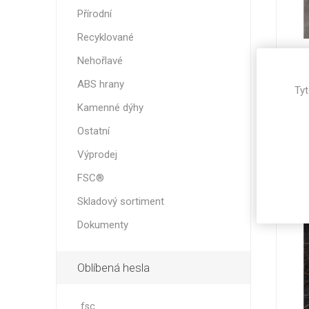
Přírodní
Recyklované
K
Nehořlavé
51
ABS hrany
Tyt
še
8
Kamenné dýhy
Ostatní
Výprodej
FSC®
Skladový sortiment
Dokumenty
Oblíbená hesla
fsc