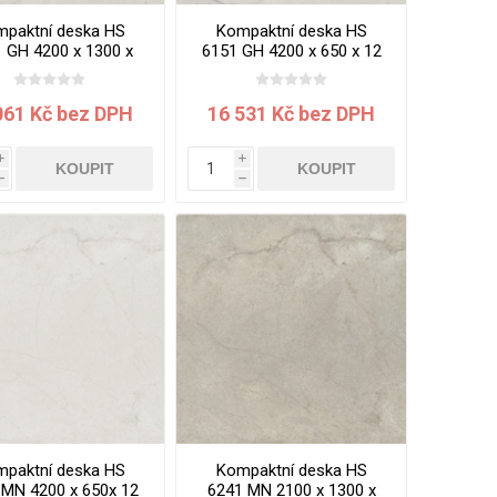
paktní deska HS
Kompaktní deska HS
 GH 4200 x 1300 x
6151 GH 4200 x 650 x 12
 mm Mramor Lasa
mm Mramor Lasa jádro
jádro béžové
béžové
061 Kč bez DPH
16 531 Kč bez DPH
i
i
KOUPIT
KOUPIT
h
h
paktní deska HS
Kompaktní deska HS
 MN 4200 x 650x 12
6241 MN 2100 x 1300 x