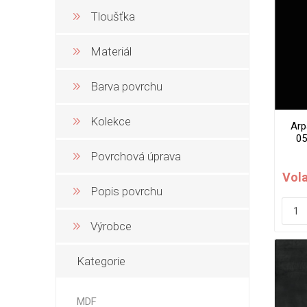
Tloušťka
Nehořla
Vlhkuod
Materiál
S nízký
obsahe
formald
Barva povrchu
K laková
Kolekce
Arp
MDF
05
kompakt
Povrchová úprava
Vola
Popis povrchu
KOVOL
Výrobce
Měděné
Kategorie
Brus
Zrcadlo
MDF