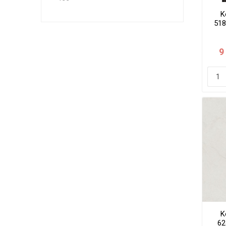
K
518
mm
9
K
62