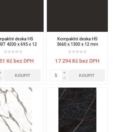
paktní deska HS
Kompaktní deska HS
BT 4200 x 695 x 12
3660 x 1300 x 12 mm
Black Lava jádro
8101 AFP Black Diamond
černé
jádro černé
251 Kč bez DPH
17 294 Kč bez DPH
i
i
KOUPIT
KOUPIT
h
h