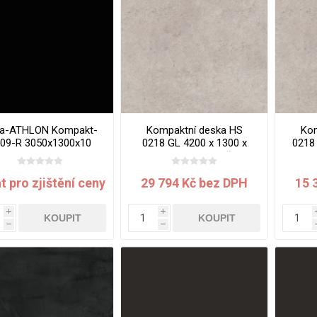
vé
olné
m
m
ehydu
ní
a-ATHLON Kompakt-
Kompaktní deska HS
Kom
09-R 3050x1300x10
0218 GL 4200 x 1300 x
0218 
y
12 mm Gobi jádro šedé
mm
t pro zjištění ceny
29 794 Kč bez DPH
15 
i
i
KOUPIT
KOUPIT
h
h
AMINÁTY
HPL
PŘÍRODNÍ
RECYKLOVANÉ
NEHOŘLA
Uni barvy
Recyklovaný
Třída A
textil
Dřevodekory
Třída B
Recyklovaný
Fantazijní
plast
dekory