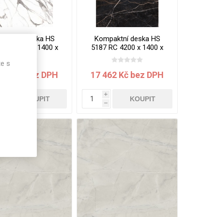
paktní deska HS
Kompaktní deska HS
 MT 4200 x 1400 x
5187 RC 4200 x 1400 x
 Mramor jádro bílé
12 mm Mramor Efes
te s
jádro černé
457 Kč bez DPH
17 462 Kč bez DPH
i
i
KOUPIT
KOUPIT
h
h