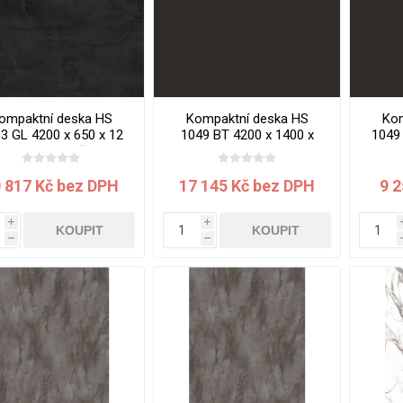
cké
Kovolamináty
Probarvené
kové
Bezotiskové
roti
ání
Protitažné
ompaktní deska HS
Kompaktní deska HS
Kom
3 GL 4200 x 650 x 12
1049 BT 4200 x 1400 x
1049 
Lamináty s
m Slag jádro černé
12 mm Black lava jádro
mm 
ekologickou
černé
pryskyřicí
 817 Kč bez DPH
17 145 Kč bez DPH
9 
Lamináty s
recyklovanou
i
i
KOUPIT
KOUPIT
kůží
h
h
DEJ
FSC®
DOKUMENTY
imi-beton