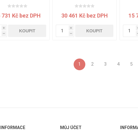
mm Maldon jádro bílé
12 mm Maldon jádro bílé
mm 
 731 Kč bez DPH
30 461 Kč bez DPH
15 
i
i
KOUPIT
KOUPIT
h
h
1
2
3
4
5
INFORMACE
MŮJ ÚČET
INFORM