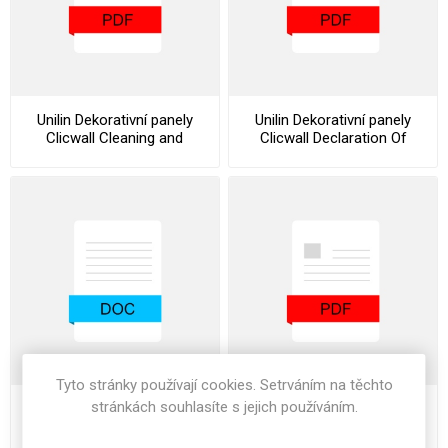
Unilin Dekorativní panely
Unilin Dekorativní panely
Clicwall Cleaning and
Clicwall Declaration Of
Maintenance Instructions
Performance
Tyto stránky používají cookies. Setrváním na těchto
stránkách souhlasíte s jejich používáním.
Unilin Dekorativní panely
Unilin Dekorativní panely
Clicwall Specification Text
Clicwall Stocklist