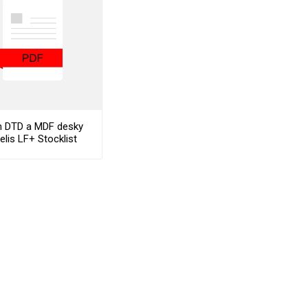
in DTD a MDF desky
elis LF+ Stocklist
VÉ
ABS
KAMENNÉ
OSTATNÍ
HRANY
DÝHY
Oleje Saicos
Spojovací
materiál