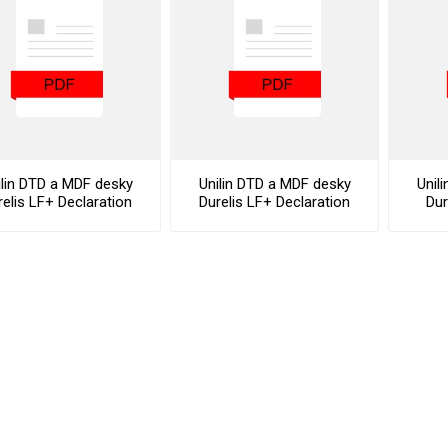
vé
olné
m
m
ehydu
ní
ilin DTD a MDF desky
Unilin DTD a MDF desky
Unil
relis LF+ Declaration
Durelis LF+ Declaration
Dur
y
Of ChemVerbotsV
Of Performance
AMINÁTY
HPL
PŘÍRODNÍ
RECYKLOVANÉ
NEHOŘLA
Uni barvy
Recyklovaný
Třída A
textil
Dřevodekory
Třída B
Recyklovaný
Fantazijní
plast
dekory