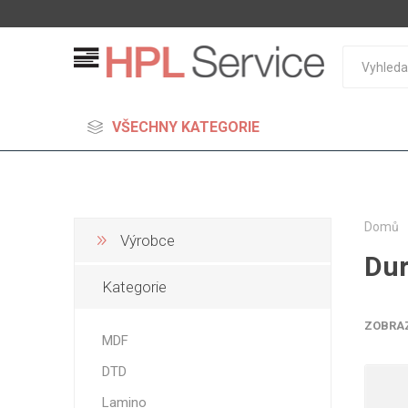
VŠECHNY KATEGORIE
Domů
Výrobce
Dur
MDF
Kategorie
Standard
Lehčené
ZOBRA
MDF
S vysok
DTD
hustoto
Probarv
Lamino