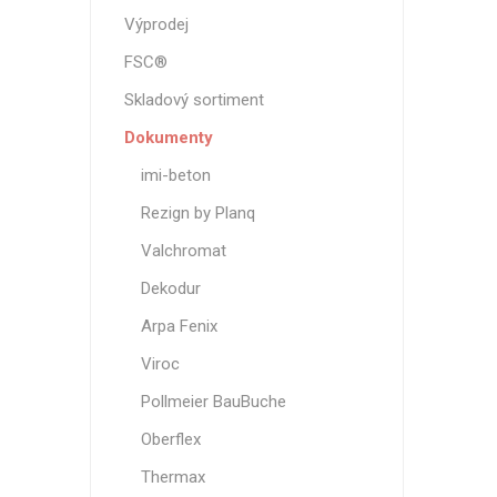
Magneti
Výprodej
Reliéfní
FSC®
Bezotis
Skladový sortiment
Odolné p
Dokumenty
poškráb
imi-beton
Rezign by Planq
Valchromat
Dekodur
Arpa Fenix
Viroc
Pollmeier BauBuche
VÝPRO
Oberflex
Thermax