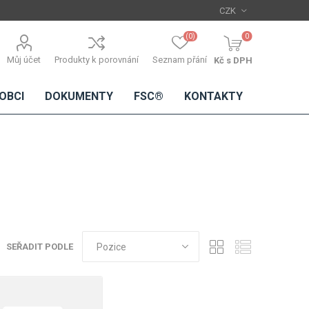
(0)
0
Můj účet
Produkty k porovnání
Seznam přání
Kč s DPH
OBCI
DOKUMENTY
FSC®
KONTAKTY
TŘÍSKOVÉ
DŘEVĚNÉ
IMITACE
DÝHY
DESKY
BETONU
Standardní
dýhy
SEŘADIT PODLE
Lamináty s
dřevěnou
dýhou