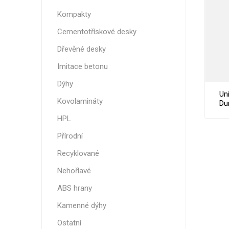
Nehořla
Kompakty
Vlhkuod
Cementotřískové desky
S nízký
Dřevěné desky
obsahe
formald
Imitace betonu
K laková
Dýhy
Un
MDF
Kovolamináty
Du
kompakt
HPL
Přírodní
Recyklované
KOVOL
Nehořlavé
Měděné
ABS hrany
Brus
Kamenné dýhy
Zrcadlo
Ostatní