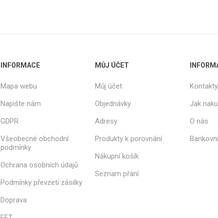
INFORMACE
MŮJ ÚČET
INFORM
Mapa webu
Můj účet
Kontakty
Napište nám
Objednávky
Jak nak
GDPR
Adresy
O nás
Všeobecné obchodní
Produkty k porovnání
Bankovní
podmínky
Nákupní košík
Ochrana osobních údajů
Seznam přání
Podmínky převzetí zásilky
Doprava
EET