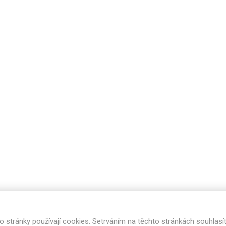
Rezign by
Planq
Valchromat
Dekodur
Arpa Fenix
Viroc
Pollmeier
BauBuche
Oberflex
Thermax
Unilin
o stránky používají cookies. Setrváním na těchto stránkách souhlasí