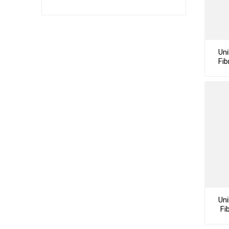
Uni
Fib
Uni
Fi