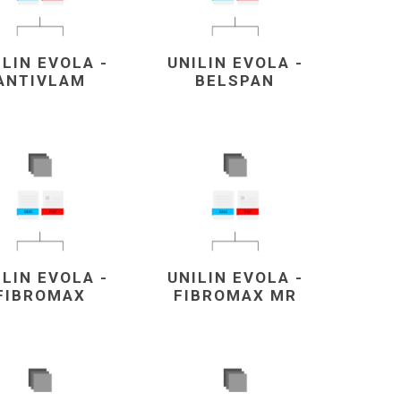
ILIN EVOLA -
UNILIN EVOLA -
ANTIVLAM
BELSPAN
ILIN EVOLA -
UNILIN EVOLA -
VÉ
ABS
KAMENNÉ
OSTATNÍ
FIBROMAX
FIBROMAX MR
HRANY
DÝHY
Oleje Saicos
Spojovací
materiál