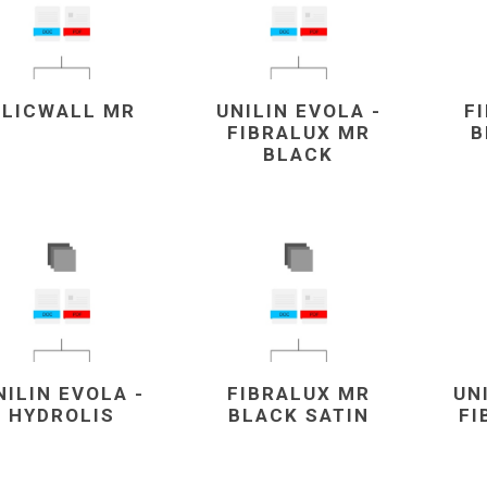
cké
Kovolamináty
Probarvené
kové
Bezotiskové
CLICWALL MR
UNILIN EVOLA -
F
roti
FIBRALUX MR
B
ání
Protitažné
BLACK
Lamináty s
ekologickou
pryskyřicí
Lamináty s
recyklovanou
kůží
NILIN EVOLA -
FIBRALUX MR
UN
HYDROLIS
BLACK SATIN
FI
DEJ
FSC®
DOKUMENTY
imi-beton