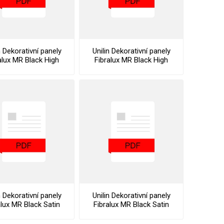
n Dekorativní panely
Unilin Dekorativní panely
alux MR Black High
Fibralux MR Black High
loss Datasheet
Gloss Declaration Of
Performance
n Dekorativní panely
Unilin Dekorativní panely
alux MR Black Satin
Fibralux MR Black Satin
Datasheet
Declaration Of
Performance