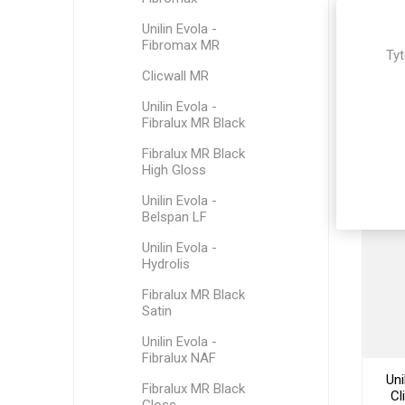
Unilin Evola -
Fibromax MR
Tyt
Clicwall MR
Unilin Evola -
Uni
Fibralux MR Black
C
Mai
Fibralux MR Black
High Gloss
Unilin Evola -
Belspan LF
Unilin Evola -
Hydrolis
Fibralux MR Black
Satin
Unilin Evola -
Fibralux NAF
Uni
Fibralux MR Black
Cl