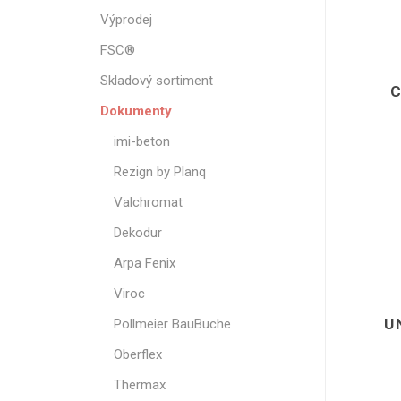
Magneti
Výprodej
Reliéfní
FSC®
Bezotis
Skladový sortiment
Odolné p
Dokumenty
poškráb
imi-beton
Rezign by Planq
Valchromat
Dekodur
Arpa Fenix
Viroc
U
Pollmeier BauBuche
VÝPRO
Oberflex
Thermax