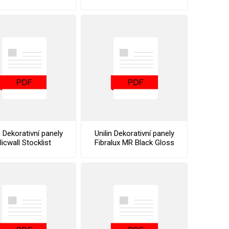
enance Instructions
Of Performance
n Dekorativní panely
Unilin Dekorativní panely
licwall Stocklist
Fibralux MR Black Gloss
Datasheet