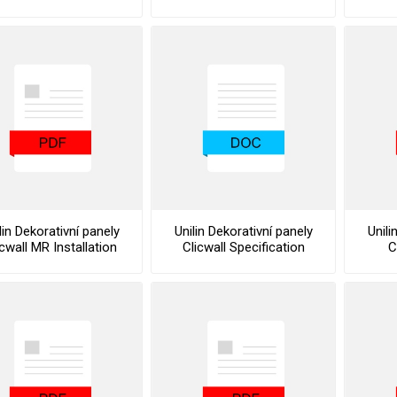
Guide
Maint
lin Dekorativní panely
Unilin Dekorativní panely
Unili
icwall MR Installation
Clicwall Specification
C
Guide
Text