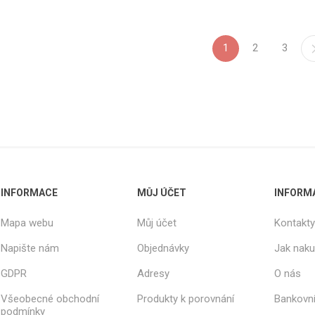
1
2
3
INFORMACE
MŮJ ÚČET
INFORM
Mapa webu
Můj účet
Kontakty
Napište nám
Objednávky
Jak nak
GDPR
Adresy
O nás
Všeobecné obchodní
Produkty k porovnání
Bankovní
podmínky