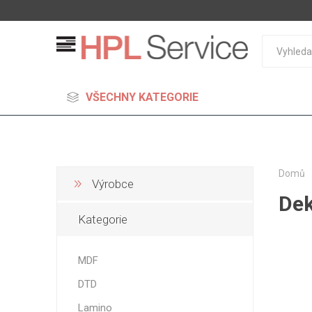
VŠECHNY KATEGORIE
Domů
Výrobce
Dek
MDF
Kategorie
Standard
Lehčené
MDF
S vysok
DTD
hustoto
Probarv
Lamino