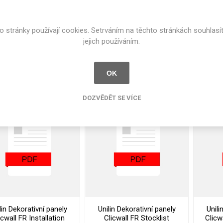
o stránky používají cookies. Setrváním na těchto stránkách souhlasí
jejich používáním.
lin Dekorativní panely
Unilin Dekorativní panely
Unili
OK
licwall Cleaning and
Clicwall Declaration Of
Clicw
ntenance Instructions
Performance
Maint
DOZVĚDĚT SE VÍCE
lin Dekorativní panely
Unilin Dekorativní panely
Unili
icwall FR Installation
Clicwall FR Stocklist
Clicw