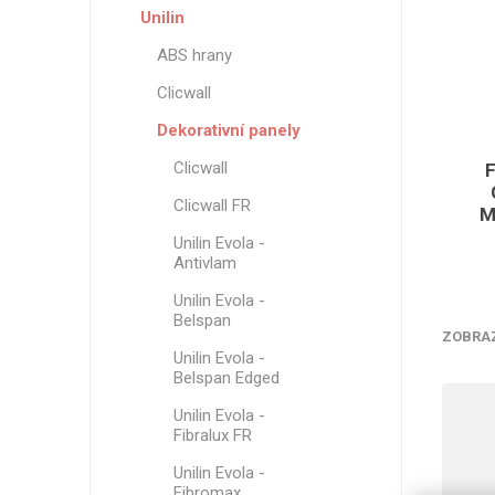
Unilin
ABS hrany
Clicwall
Dekorativní panely
Clicwall
Clicwall FR
M
Unilin Evola -
Antivlam
Unilin Evola -
Belspan
ZOBRA
Unilin Evola -
Belspan Edged
Unilin Evola -
Fibralux FR
Unilin Evola -
Fibromax