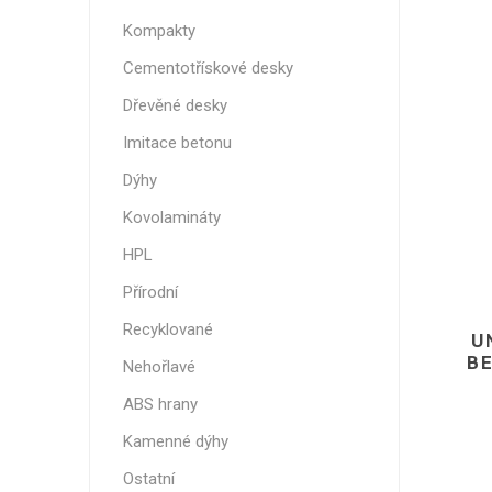
Nehořla
Kompakty
Vlhkuod
Cementotřískové desky
S nízký
Dřevěné desky
obsahe
formald
Imitace betonu
K laková
Dýhy
MDF
Kovolamináty
kompakt
HPL
Přírodní
Recyklované
U
KOVOL
B
Nehořlavé
Měděné
ABS hrany
Brus
Kamenné dýhy
Zrcadlo
Ostatní