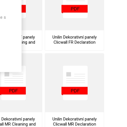
te s
n Dekorativní panely
Unilin Dekorativní panely
all FR Cleaning and
Clicwall FR Declaration
enance Instructions
Of Performance
n Dekorativní panely
Unilin Dekorativní panely
all MR Cleaning and
Clicwall MR Declaration