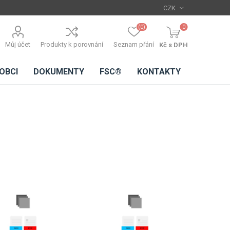
(0)
0
Můj účet
Produkty k porovnání
Seznam přání
Kč s DPH
OBCI
DOKUMENTY
FSC®
KONTAKTY
TŘÍSKOVÉ
DŘEVĚNÉ
IMITACE
DÝHY
DESKY
BETONU
Standardní
dýhy
Lamináty s
dřevěnou
dýhou