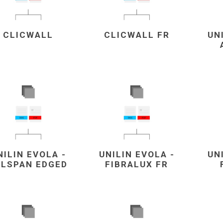
vé
olné
CLICWALL
CLICWALL FR
UN
m
m
ehydu
ní
y
NILIN EVOLA -
UNILIN EVOLA -
UN
AMINÁTY
HPL
PŘÍRODNÍ
RECYKLOVANÉ
NEHOŘLA
ELSPAN EDGED
FIBRALUX FR
Uni barvy
Recyklovaný
Třída A
textil
Dřevodekory
Třída B
Recyklovaný
Fantazijní
plast
dekory