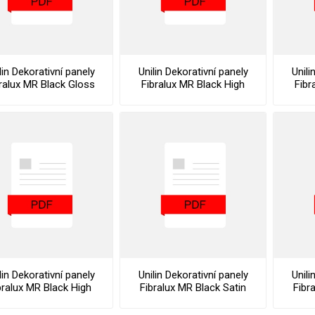
lin Dekorativní panely
Unilin Dekorativní panely
Unili
ralux MR Black Gloss
Fibralux MR Black High
Fibr
Declaration Of
Gloss Cleaning and
G
Performance
Maintenance Instructions
lin Dekorativní panely
Unilin Dekorativní panely
Unili
bralux MR Black High
Fibralux MR Black Satin
Fibr
Gloss Stocklist
Cleaning and
Maintenance Instructions