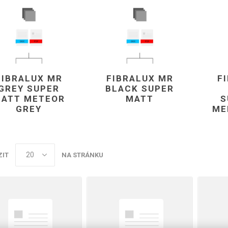
Rezign by
Planq
Valchromat
Dekodur
Arpa Fenix
Viroc
FIBRALUX MR
FIBRALUX MR
F
GREY SUPER
BLACK SUPER
Pollmeier
ATT METEOR
MATT
S
BauBuche
GREY
ME
Oberflex
Thermax
Unilin
ZIT
NA STRÁNKU