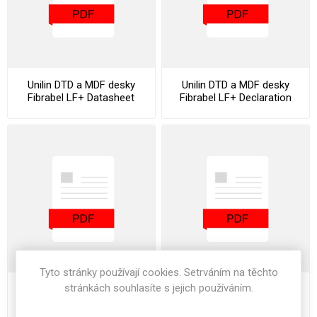
Unilin DTD a MDF desky
Unilin DTD a MDF desky
Fibrabel LF+ Datasheet
Fibrabel LF+ Declaration
ChemVerbotsV
Tyto stránky používají cookies. Setrváním na těchto
stránkách souhlasíte s jejich používáním.
Unilin DTD a MDF desky
Unilin DTD a MDF desky
Fibrabel LF+ Declaration Of
Fibrabel LF+ Stocklist
Performance