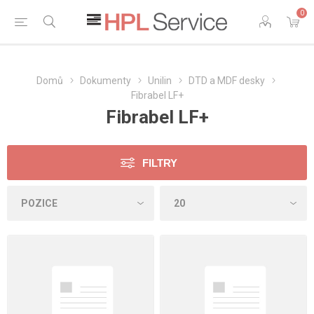
0
Domů
Dokumenty
Unilin
DTD a MDF desky
Fibrabel LF+
Fibrabel LF+
FILTRY