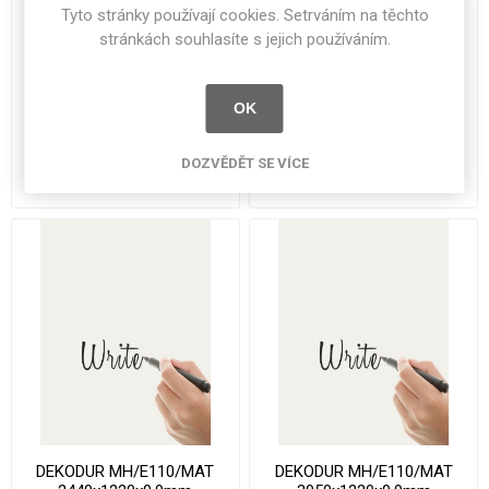
Tyto stránky používají cookies. Setrváním na těchto
stránkách souhlasíte s jejich používáním.
DEKODUR MH/E110/HGL
DEKODUR MH/E110/HGL
OK
2440x1220x0.9mm
3050x1220x0.9mm
DOZVĚDĚT SE VÍCE
6 163 Kč bez DPH
7 704 Kč bez DPH
DEKODUR MH/E110/MAT
DEKODUR MH/E110/MAT