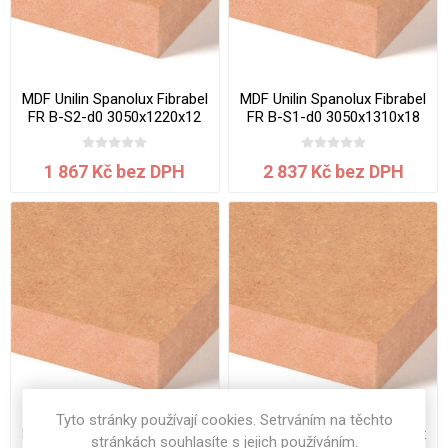
MDF Unilin Spanolux Fibrabel
MDF Unilin Spanolux Fibrabel
FR B-S2-d0 3050x1220x12
FR B-S1-d0 3050x1310x18
mm
mm
1 867 Kč bez DPH
2 837 Kč bez DPH
Tyto stránky používají cookies. Setrváním na těchto
MDF Unilin Spanolux Fibralux
MDF Unilin Spanolux Fibralux
stránkách souhlasíte s jejich používáním.