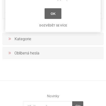
FR B-S1-d0 3050x1220x12
FR B-S1-d0 3050x1220x16
mm
mm
Volat pro zjištění ceny
Volat pro zjištění ceny
OK
DOZVĚDĚT SE VÍCE
Kategorie
Oblíbená hesla
Novinky