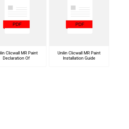
vé
olné
m
m
ehydu
ní
ilin Clicwall MR Paint
Unilin Clicwall MR Paint
Declaration Of
Installation Guide
y
Performance
AMINÁTY
HPL
PŘÍRODNÍ
RECYKLOVANÉ
NEHOŘLA
Uni barvy
Recyklovaný
Třída A
textil
Dřevodekory
Třída B
Recyklovaný
Fantazijní
plast
dekory