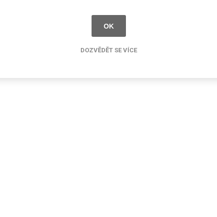
Rezign by
Planq
Valchromat
OK
Dekodur
DOZVĚDĚT SE VÍCE
Arpa Fenix
Viroc
Pollmeier
BauBuche
Oberflex
Thermax
Unilin