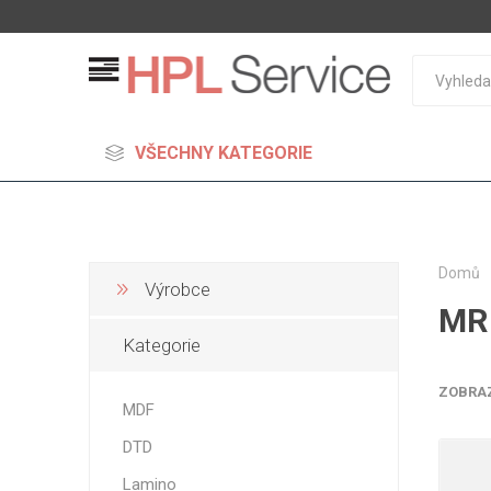
VŠECHNY KATEGORIE
Domů
Výrobce
MR 
MDF
Kategorie
Standard
Lehčené
ZOBRA
MDF
S vysok
DTD
hustoto
Probarv
Lamino