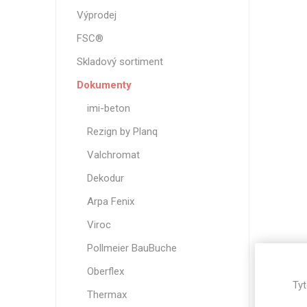
Magneti
Výprodej
Reliéfní
FSC®
Bezotis
Skladový sortiment
Odolné p
Dokumenty
poškráb
imi-beton
Rezign by Planq
Valchromat
Dekodur
Arpa Fenix
Viroc
Pollmeier BauBuche
VÝPRO
Oberflex
Tyt
Thermax