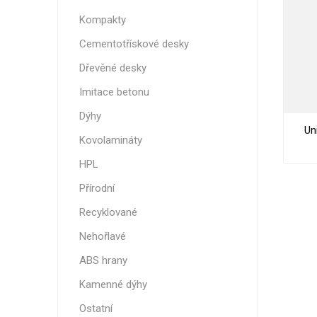
Nehořla
Kompakty
Vlhkuod
Cementotřískové desky
S nízký
Dřevěné desky
obsahe
formald
Imitace betonu
K laková
Dýhy
Un
MDF
Kovolamináty
kompakt
HPL
Přírodní
Recyklované
KOVOL
Nehořlavé
Měděné
ABS hrany
Brus
Kamenné dýhy
Zrcadlo
Ostatní