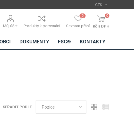
(0)
0
Můj účet
Produkty k porovnání
Seznam přání
Kč s DPH
OBCI
DOKUMENTY
FSC®
KONTAKTY
TŘÍSKOVÉ
DŘEVĚNÉ
IMITACE
DÝHY
DESKY
BETONU
Standardní
dýhy
SEŘADIT PODLE
Lamináty s
dřevěnou
dýhou