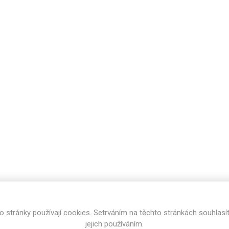
cké
Kovolamináty
Probarvené
kové
Bezotiskové
roti
ání
Protitažné
Lamináty s
ekologickou
pryskyřicí
Lamináty s
recyklovanou
kůží
DEJ
FSC®
DOKUMENTY
o stránky používají cookies. Setrváním na těchto stránkách souhlasí
imi-beton
jejich používáním.