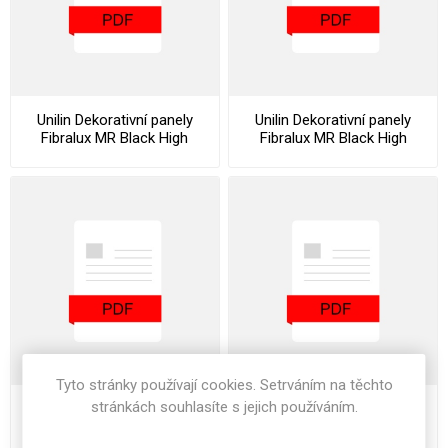
Unilin Dekorativní panely
Unilin Dekorativní panely
Fibralux MR Black High
Fibralux MR Black High
Gloss Cleaning and
Gloss Datasheet
Maintenance Instructions
Tyto stránky používají cookies. Setrváním na těchto
stránkách souhlasíte s jejich používáním.
Unilin Dekorativní panely
Unilin Dekorativní panely
Fibralux MR Black High
Fibralux MR Black High
Gloss Declaration Of
Gloss Stocklist