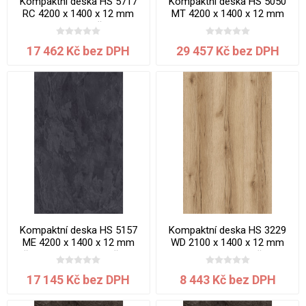
Kompaktní deska HS 5717
Kompaktní deska HS 5050
RC 4200 x 1400 x 12 mm
MT 4200 x 1400 x 12 mm
Montea jádro černé
Bílá Platinum jádro bílé
17 462 Kč bez DPH
29 457 Kč bez DPH
Kompaktní deska HS 5157
Kompaktní deska HS 3229
ME 4200 x 1400 x 12 mm
WD 2100 x 1400 x 12 mm
Břidlice Mosela jádro černé
Dub Bedford jádro černé
17 145 Kč bez DPH
8 443 Kč bez DPH