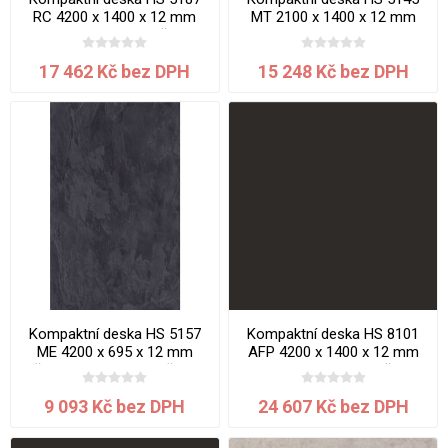
RC 4200 x 1400 x 12 mm
MT 2100 x 1400 x 12 mm
Mramor Efes jádro černé
Mramor jádro bílé
17 462 Kč bez DPH
15 248 Kč bez DPH
Kompaktní deska HS 5157
Kompaktní deska HS 8101
ME 4200 x 695 x 12 mm
AFP 4200 x 1400 x 12 mm
Břidlice Mosela jádro černé
Black Diamond jádro černé
9 093 Kč bez DPH
24 607 Kč bez DPH