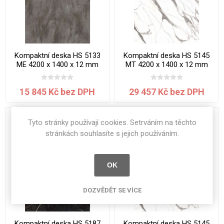
Kompaktní deska HS 5133
Kompaktní deska HS 5145
ME 4200 x 1400 x 12 mm
MT 4200 x 1400 x 12 mm
Břidlice šedohnědá jádro
Mramor jádro bílé
černé
15 845 Kč bez DPH
29 457 Kč bez DPH
Tyto stránky používají cookies. Setrváním na těchto
stránkách souhlasíte s jejich používáním.
OK
DOZVĚDĚT SE VÍCE
Kompaktní deska HS 5187
Kompaktní deska HS 5145