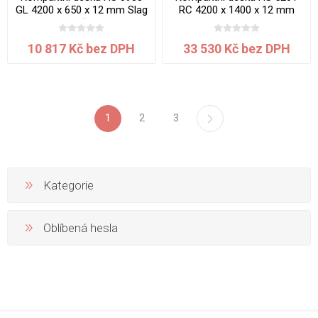
GL 4200 x 650 x 12 mm Slag
RC 4200 x 1400 x 12 mm
jádro černé
jádro krémové Travertin
Tivoli
10 817 Kč bez DPH
33 530 Kč bez DPH
1
2
3
Kategorie
Oblíbená hesla