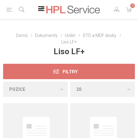
0
Domů
Dokumenty
Unilin
DTD a MDF desky
Liso LF+
Liso LF+
FILTRY