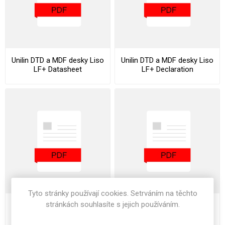
Unilin DTD a MDF desky Liso
Unilin DTD a MDF desky Liso
LF+ Datasheet
LF+ Declaration
ChemVerbotsV
Tyto stránky používají cookies. Setrváním na těchto
stránkách souhlasíte s jejich používáním.
Unilin DTD a MDF desky Liso
Unilin DTD a MDF desky Liso
LF+ Declaration Of
LF+ Stocklist
Performance