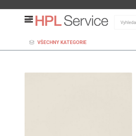
VŠECHNY KATEGORIE
MDF
Standard
Lehčené
S vysok
hustoto
Probarv