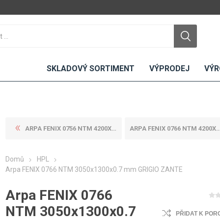
SKLADOVÝ SORTIMENT
VÝPRODEJ
VÝR
ARPA FENIX 0756 NTM 4200X16...
ARPA FENIX 0766 NTM 4200X13...
DTD
LAMINO
KOMPAKTY
CEMENTO
DESKY
Domů
HPL
ní
Standardní
Uni barvy
Interiérové
Arpa FENIX 0766 NTM 3050x1300x0.7 mm GRIGIO ZANTE
Nehořlavé
Dřevodekory
Exteriérové
Arpa FENIX 0766
ou
Vlhkuodolné
Fantazijní
Laboratorní
u
dekory
MDF
NTM 3050x1300x0.7
PŘIDAT K POR
ené
Bezotiskové
kompakt