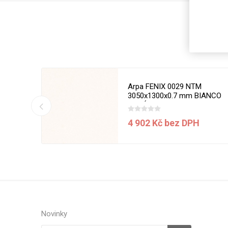
Magneti
Reliéfní
Bezotis
Odolné p
poškráb
50 x 1270
Arpa FENIX 0029 NTM
3050x1300x0.7 mm BIANCO
MALÉ
í ceny
4 902 Kč bez DPH
VÝPRO
Novinky