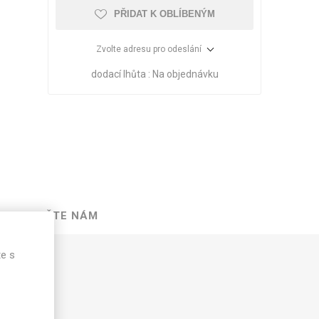
PŘIDAT K OBLÍBENÝM
Zvolte adresu pro odeslání
dodací lhůta :
Na objednávku
NAPIŠTE NÁM
VÉ
ABS
KAMENNÉ
OSTATNÍ
HRANY
DÝHY
te s
Oleje Saicos
Spojovací
materiál