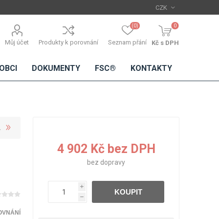
(0)
0
Můj účet
Produkty k porovnání
Seznam přání
Kč s DPH
OBCI
DOKUMENTY
FSC®
KONTAKTY
TŘÍSKOVÉ
DŘEVĚNÉ
IMITACE
DÝHY
4 902 Kč bez DPH
DESKY
BETONU
Standardní
bez
dopravy
dýhy
Lamináty s
i
KOUPIT
dřevěnou
h
dýhou
OVNÁNÍ