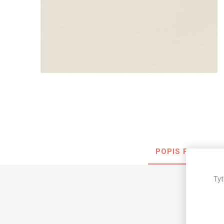
Nehořla
Vlhkuod
S nízký
obsahe
formald
K laková
MDF
kompakt
POPIS PRODUKT
KOVOL
Tyt
Měděné
Brus
Zrcadlo