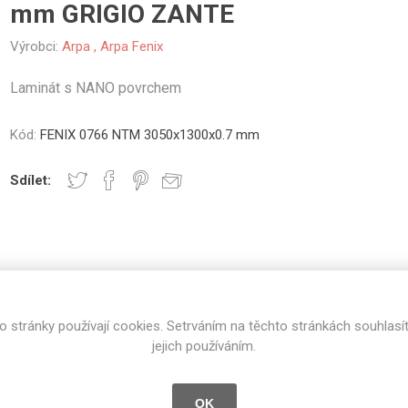
mm GRIGIO ZANTE
vé
Výrobci:
Arpa
,
Arpa Fenix
olné
m
Laminát s NANO povrchem
m
ehydu
Kód:
FENIX 0766 NTM 3050x1300x0.7 mm
ní
Sdílet:
y
U
SPECIFIKACE PRODUKTU
RECENZE
AMINÁTY
HPL
PŘÍRODNÍ
RECYKLOVANÉ
NEHOŘLA
o stránky používají cookies. Setrváním na těchto stránkách souhlasí
Uni barvy
Recyklovaný
Třída A
jejich používáním.
textil
Grigio Zante.
Dřevodekory
Třída B
Recyklovaný
Fantazijní
plast
OK
dekory