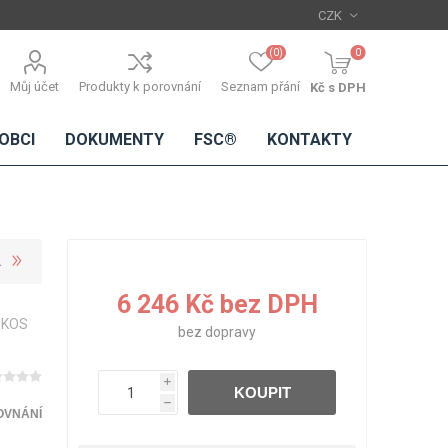
(0)
0
Můj účet
Produkty k porovnání
Seznam přání
Kč s DPH
OBCI
DOKUMENTY
FSC®
KONTAKTY
TŘÍSKOVÉ
DŘEVĚNÉ
IMITACE
DÝHY
6 246 Kč bez DPH
DESKY
BETONU
 KOS
Standardní
bez
dopravy
dýhy
Lamináty s
i
KOUPIT
dřevěnou
h
dýhou
OVNÁNÍ