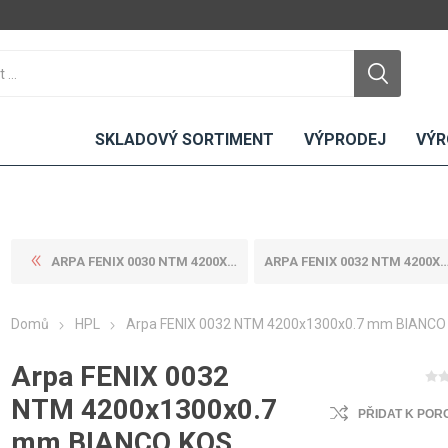
SKLADOVÝ SORTIMENT
VÝPRODEJ
VÝR
ARPA FENIX 0030 NTM 4200X16...
ARPA FENIX 0032 NTM 4200X16...
DTD
LAMINO
KOMPAKTY
CEMENTO
DESKY
Domů
HPL
Arpa FENIX 0032 NTM 4200x1300x0.7 mm BIANCO
ní
Standardní
Uni barvy
Interiérové
Nehořlavé
Dřevodekory
Exteriérové
Arpa FENIX 0032
ou
Vlhkuodolné
Fantazijní
Laboratorní
NTM 4200x1300x0.7
u
dekory
PŘIDAT K POR
MDF
mm BIANCO KOS
ené
Bezotiskové
kompakt