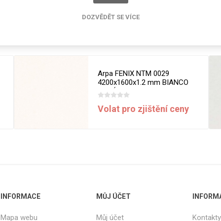
cké
Kovolamináty
DOZVĚDĚT SE VÍCE
Probarvené
Související produkty
kové
Bezotiskové
roti
ání
Protitažné
Arpa FENIX NTM 0029
Lamináty s
4200x1600x1.2 mm BIANCO
ekologickou
MALÉ
pryskyřicí
Volat pro zjištění ceny
Lamináty s
recyklovanou
kůží
DEJ
FSC®
DOKUMENTY
INFORMACE
MŮJ ÚČET
INFORM
imi-beton
Mapa webu
Můj účet
Kontakty