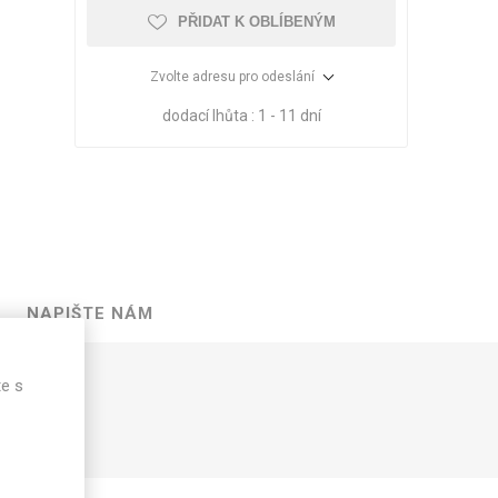
PŘIDAT K OBLÍBENÝM
Zvolte adresu pro odeslání
dodací lhůta :
1 - 11 dní
NAPIŠTE NÁM
VÉ
ABS
KAMENNÉ
OSTATNÍ
te s
HRANY
DÝHY
Oleje Saicos
Spojovací
materiál