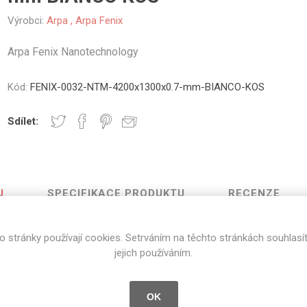
vé
Výrobci:
Arpa
,
Arpa Fenix
olné
Arpa Fenix Nanotechnology
m
m
ehydu
Kód:
FENIX-0032-NTM-4200x1300x0.7-mm-BIANCO-KOS
ní
Sdílet:
y
U
SPECIFIKACE PRODUKTU
RECENZE
AMINÁTY
HPL
PŘÍRODNÍ
RECYKLOVANÉ
NEHOŘLA
o stránky používají cookies. Setrváním na těchto stránkách souhlasí
Uni barvy
Recyklovaný
Třída A
Arpa Fenix Nanotechnology
jejich používáním.
textil
Dřevodekory
Třída B
Recyklovaný
Fantazijní
plast
OK
dekory