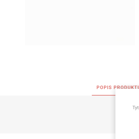
Nehořla
Vlhkuod
S nízký
obsahe
formald
K laková
MDF
kompakt
POPIS PRODUKT
KOVOL
Tyt
Měděné
Brus
Zrcadlo