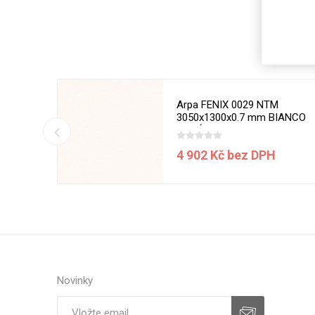
Magneti
Reliéfní
Bezotis
Odolné p
poškráb
50 x 1270
Arpa FENIX 0029 NTM
3050x1300x0.7 mm BIANCO
MALÉ
í ceny
4 902 Kč bez DPH
VÝPRO
Novinky