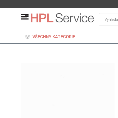
VŠECHNY KATEGORIE
MDF
Standard
Lehčené
S vysok
hustoto
Probarv