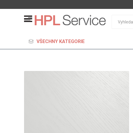
VŠECHNY KATEGORIE
MDF
Standard
Lehčené
S vysok
hustoto
Probarv