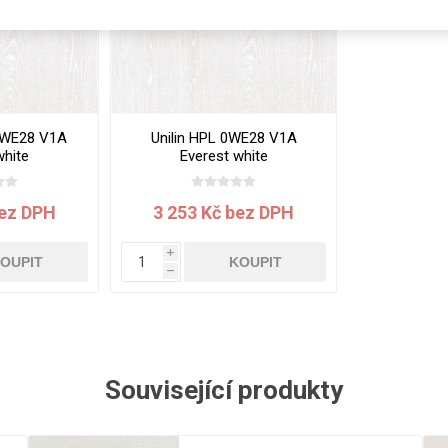
Rezign by
Planq
Valchromat
Dekodur
Arpa Fenix
 0WE28 V1A
Unilin HPL 0WE28 V1A
Viroc
white
Everest white
x18 mm
3050x1300x0.7 mm
Pollmeier
BauBuche
bez DPH
3 253 Kč bez DPH
Oberflex
i
Thermax
OUPIT
KOUPIT
h
Unilin
Související produkty