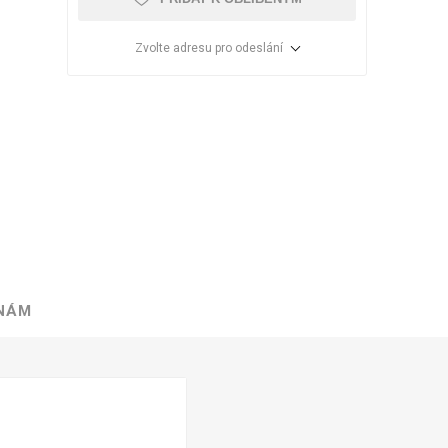
Zvolte adresu pro odeslání
 NÁM
VÉ
ABS
KAMENNÉ
OSTATNÍ
HRANY
DÝHY
Oleje Saicos
Spojovací
materiál