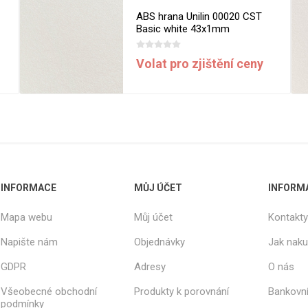
ABS hrana Unilin 00020 CST
Basic white 43x1mm
Volat pro zjištění ceny
INFORMACE
MŮJ ÚČET
INFORM
Mapa webu
Můj účet
Kontakty
Napište nám
Objednávky
Jak nak
GDPR
Adresy
O nás
Všeobecné obchodní
Produkty k porovnání
Bankovní
podmínky