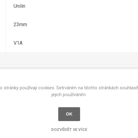
cké
Unilin
Kovolamináty
Probarvené
kové
23mm
Bezotiskové
roti
ání
Protitažné
V1A
Lamináty s
ekologickou
pryskyřicí
Lamináty s
recyklovanou
kůží
o stránky používají cookies. Setrváním na těchto stránkách souhlasí
Související produkty
jejich používáním.
OK
DEJ
FSC®
DOKUMENTY
imi-beton
DOZVĚDĚT SE VÍCE