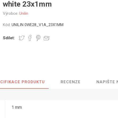
white 23x1mm
vé
Výrobce:
Unilin
olné
m
Kód:
UNILIN 0WE28_V1A_23X1MM
m
ehydu
Sdílet:
ní
y
CIFIKACE PRODUKTU
RECENZE
NAPIŠTE
AMINÁTY
HPL
PŘÍRODNÍ
RECYKLOVANÉ
NEHOŘLA
Uni barvy
Recyklovaný
Třída A
textil
Dřevodekory
Třída B
1 mm
Recyklovaný
Fantazijní
plast
dekory