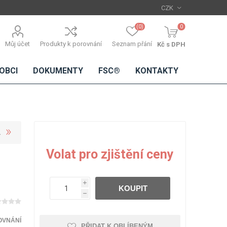
(0)
0
Můj účet
Produkty k porovnání
Seznam přání
Kč s DPH
OBCI
DOKUMENTY
FSC®
KONTAKTY
TŘÍSKOVÉ
DŘEVĚNÉ
IMITACE
DÝHY
Volat pro zjištění ceny
DESKY
BETONU
Standardní
dýhy
i
KOUPIT
Lamináty s
h
dřevěnou
dýhou
OVNÁNÍ
PŘIDAT K OBLÍBENÝM