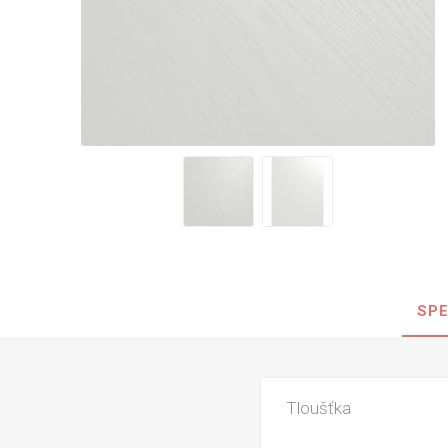
Nehořla
Vlhkuod
S nízký
obsahe
formald
K laková
MDF
kompakt
SPE
KOVOL
Měděné
Brus
Tloušťka
Zrcadlo