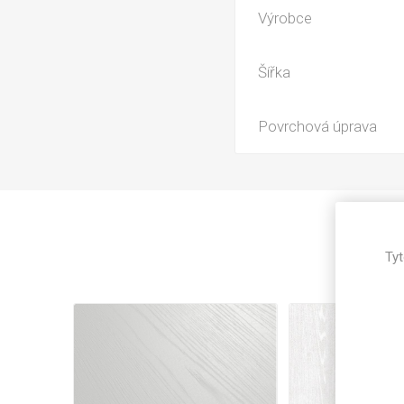
Magneti
Výrobce
Reliéfní
Bezotis
Šířka
Odolné p
poškráb
Povrchová úprava
Tyt
VÝPRO