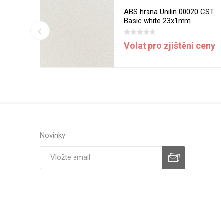
13 MST
ABS hrana Unilin 00020 CST
m
Basic white 23x1mm
í ceny
Volat pro zjištění ceny
Novinky