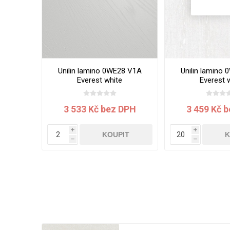
Unilin lamino 0WE28 V1A
Unilin lamino
Everest white
Everest 
2800x2070x19 mm
2800x2070
3 533 Kč bez DPH
3 459 Kč 
i
i
KOUPIT
K
h
h