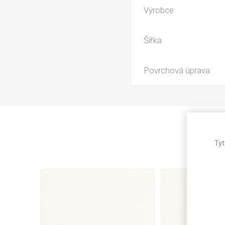
Magneti
Výrobce
Reliéfní
Bezotis
Šířka
Odolné p
poškráb
Povrchová úprava
Tyt
VÝPRO