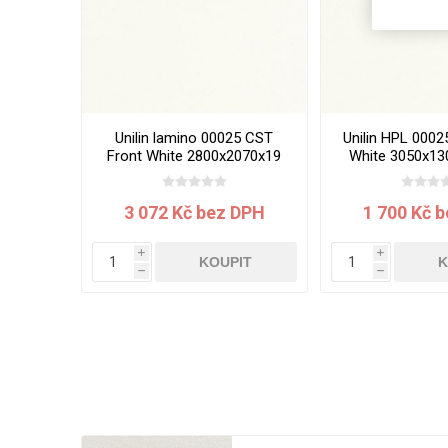
Unilin lamino 00025 CST
Unilin HPL 0002
Front White 2800x2070x19
White 3050x1
mm
3 072 Kč bez DPH
1 700 Kč 
i
i
KOUPIT
K
h
h