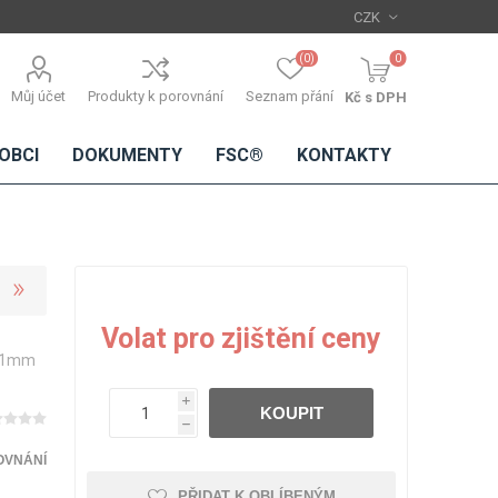
(0)
0
Můj účet
Produkty k porovnání
Seznam přání
Kč s DPH
OBCI
DOKUMENTY
FSC®
KONTAKTY
TŘÍSKOVÉ
DŘEVĚNÉ
IMITACE
DÝHY
Volat pro zjištění ceny
DESKY
BETONU
3x1mm
Standardní
dýhy
i
KOUPIT
Lamináty s
h
dřevěnou
dýhou
OVNÁNÍ
PŘIDAT K OBLÍBENÝM