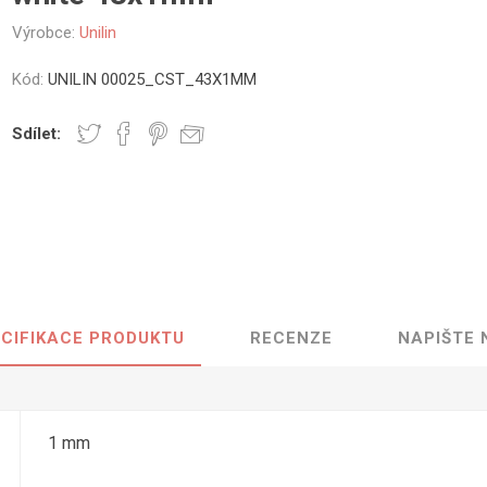
vé
Výrobce:
Unilin
olné
Kód:
UNILIN 00025_CST_43X1MM
m
m
Sdílet:
ehydu
ní
y
CIFIKACE PRODUKTU
RECENZE
NAPIŠTE
AMINÁTY
HPL
PŘÍRODNÍ
RECYKLOVANÉ
NEHOŘLA
Uni barvy
Recyklovaný
Třída A
textil
Dřevodekory
Třída B
1 mm
Recyklovaný
Fantazijní
plast
dekory