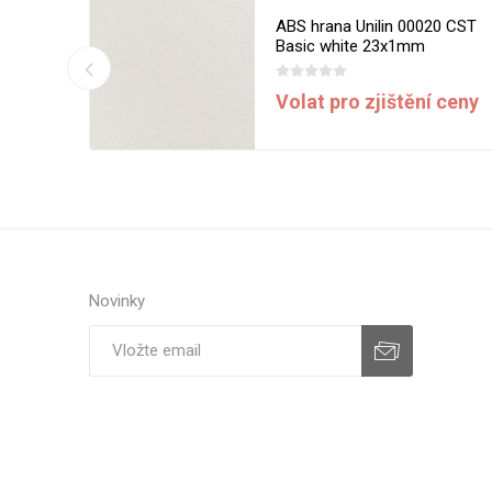
13 V1A
ABS hrana Unilin 00020 CST
m
Basic white 23x1mm
í ceny
Volat pro zjištění ceny
Novinky