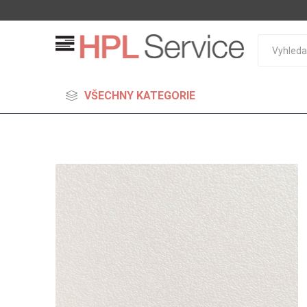
VŠECHNY KATEGORIE
MDF
Standard
Lehčené
S vysok
hustoto
Probarv