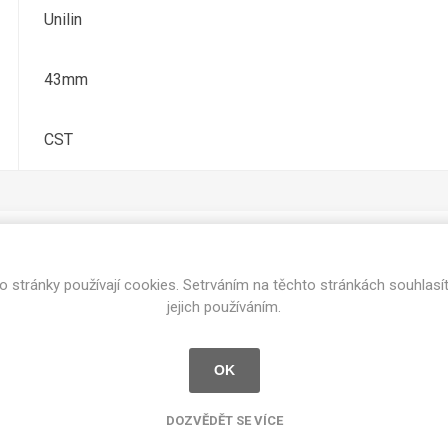
cké
Unilin
Kovolamináty
Probarvené
kové
43mm
Bezotiskové
roti
ání
Protitažné
CST
Lamináty s
ekologickou
pryskyřicí
Lamináty s
recyklovanou
kůží
o stránky používají cookies. Setrváním na těchto stránkách souhlasí
Související produkty
jejich používáním.
OK
DEJ
FSC®
DOKUMENTY
imi-beton
DOZVĚDĚT SE VÍCE