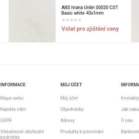
ABS hrana Unilin 00020 CST
Basic white 43x1mm
Volat pro zjištění ceny
INFORMACE
MŮJ ÚČET
INFORM
Mapa webu
Můj účet
Kontakty
Napište nám
Objednávky
Jak nak
GDPR
Adresy
O nás
Všeobecné obchodní
Produkty k porovnání
Bankovní
podmínky