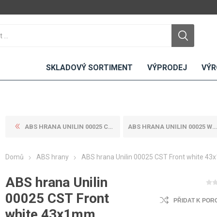
SKLADOVÝ SORTIMENT
VÝPRODEJ
VÝR
ABS HRANA UNILIN 00025 CST ...
ABS HRANA UNILIN 00025 W03 ...
DTD
LAMINO
KOMPAKTY
CEMENTO
DESKY
Domů
ABS hrany
ABS hrana Unilin 00025 CST Front white 4
ní
Standardní
Uni barvy
Interiérové
Nehořlavé
Dřevodekory
Exteriérové
ABS hrana Unilin
ou
Vlhkuodolné
Fantazijní
Laboratorní
00025 CST Front
u
dekory
PŘIDAT K POR
MDF
white 43x1mm
ené
Bezotiskové
kompakt