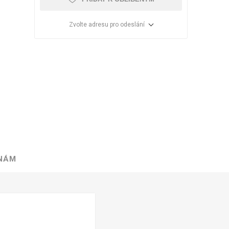
Zvolte adresu pro odeslání
 NÁM
VÉ
ABS
KAMENNÉ
OSTATNÍ
HRANY
DÝHY
Oleje Saicos
Spojovací
materiál