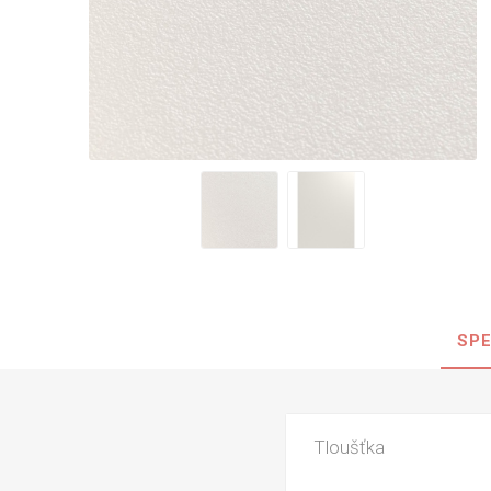
Nehořla
Vlhkuod
S nízký
obsahe
formald
K laková
MDF
kompakt
SPE
KOVOL
Měděné
Brus
Tloušťka
Zrcadlo