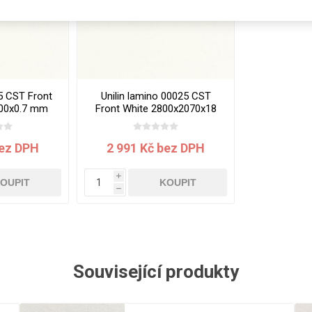
Rezign by
Planq
Valchromat
Dekodur
Arpa Fenix
5 CST Front
Unilin lamino 00025 CST
Viroc
300x0.7 mm
Front White 2800x2070x18
mm
Pollmeier
BauBuche
bez DPH
2 991 Kč bez DPH
Oberflex
i
Thermax
OUPIT
KOUPIT
h
Unilin
Související produkty