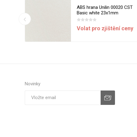
13 MST
ABS hrana Unilin 00020 CST
m
Basic white 23x1mm
í ceny
Volat pro zjištění ceny
Novinky