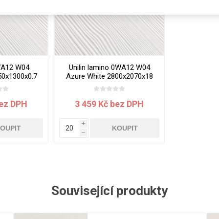
Rezign by
Planq
Valchromat
Dekodur
Arpa Fenix
WA12 W04
Unilin lamino 0WA12 W04
Viroc
50x1300x0.7
Azure White 2800x2070x18
mm
Pollmeier
BauBuche
bez DPH
3 459 Kč bez DPH
Oberflex
i
Thermax
OUPIT
KOUPIT
h
Unilin
Související produkty