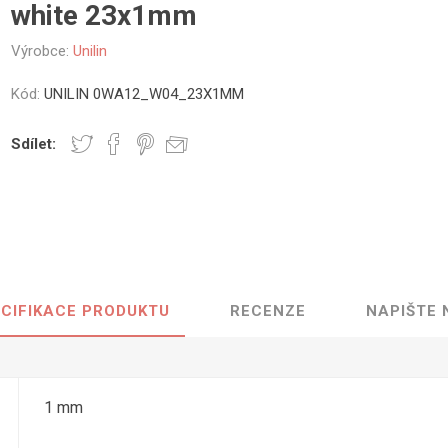
white 23x1mm
vé
Výrobce:
Unilin
olné
m
Kód:
UNILIN 0WA12_W04_23X1MM
m
ehydu
Sdílet:
ní
y
CIFIKACE PRODUKTU
RECENZE
NAPIŠTE
AMINÁTY
HPL
PŘÍRODNÍ
RECYKLOVANÉ
NEHOŘLA
Uni barvy
Recyklovaný
Třída A
textil
Dřevodekory
Třída B
1 mm
Recyklovaný
Fantazijní
plast
dekory