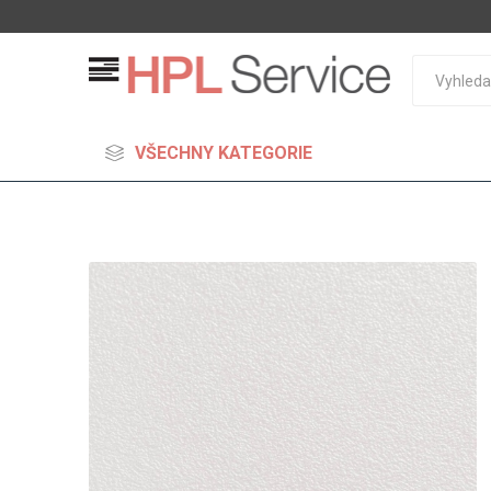
VŠECHNY KATEGORIE
MDF
Standard
Lehčené
S vysok
hustoto
Probarv