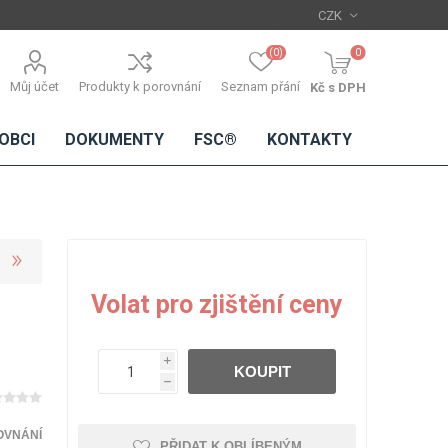
(0)
0
Můj účet
Produkty k porovnání
Seznam přání
Kč s DPH
OBCI
DOKUMENTY
FSC®
KONTAKTY
TŘÍSKOVÉ
DŘEVĚNÉ
IMITACE
DÝHY
Volat pro zjištění ceny
DESKY
BETONU
Standardní
dýhy
i
KOUPIT
Lamináty s
h
dřevěnou
dýhou
OVNÁNÍ
PŘIDAT K OBLÍBENÝM