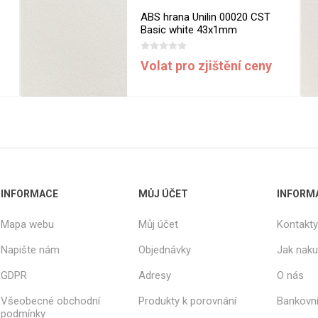
ABS hrana Unilin 00020 CST
Basic white 43x1mm
Volat pro zjištění ceny
INFORMACE
MŮJ ÚČET
INFORM
Mapa webu
Můj účet
Kontakty
Napište nám
Objednávky
Jak nak
GDPR
Adresy
O nás
Všeobecné obchodní
Produkty k porovnání
Bankovní
podmínky