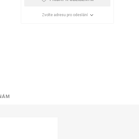
Zvolte adresu pro odeslání
 NÁM
VÉ
ABS
KAMENNÉ
OSTATNÍ
HRANY
DÝHY
Oleje Saicos
Spojovací
materiál