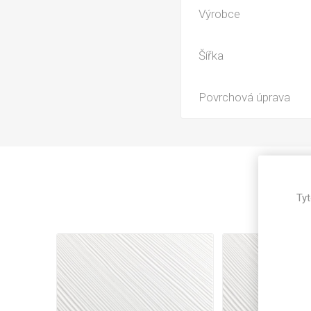
Magneti
Výrobce
Reliéfní
Bezotis
Šířka
Odolné p
poškráb
Povrchová úprava
Tyt
VÝPRO