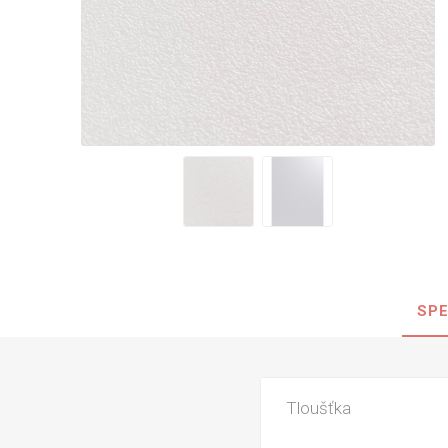
Nehořla
Vlhkuod
S nízký
obsahe
formald
K laková
MDF
kompakt
SPE
KOVOL
Měděné
Brus
Tloušťka
Zrcadlo