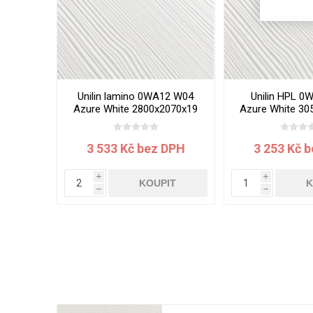
Unilin lamino 0WA12 W04
Unilin HPL 0
Azure White 2800x2070x19
Azure White 30
mm
mm
3 533 Kč bez DPH
3 253 Kč 
i
i
KOUPIT
K
h
h