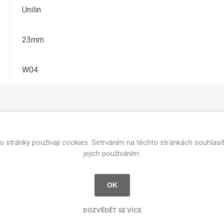
cké
Unilin
Kovolamináty
Probarvené
kové
23mm
Bezotiskové
roti
ání
Protitažné
W04
Lamináty s
ekologickou
pryskyřicí
Lamináty s
recyklovanou
kůží
o stránky používají cookies. Setrváním na těchto stránkách souhlasí
Související produkty
jejich používáním.
OK
DEJ
FSC®
DOKUMENTY
imi-beton
DOZVĚDĚT SE VÍCE