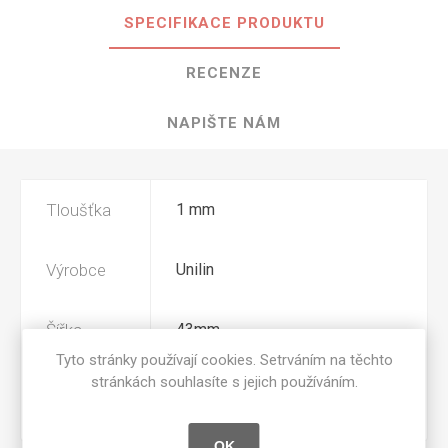
SPECIFIKACE PRODUKTU
RECENZE
NAPIŠTE NÁM
Tloušťka
1 mm
Výrobce
Unilin
Šířka
43mm
Tyto stránky používají cookies. Setrváním na těchto
stránkách souhlasíte s jejich používáním.
Povrchová
V2A
úprava
OK