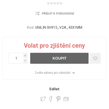
PŘIDAT K POROVNÁNÍ
Kód:
UNILIN 0H915_V2A_43X1MM
Volat pro zjištění ceny
i
KOUPIT
h
Zvolte adresu pro odeslání
Sdílet: