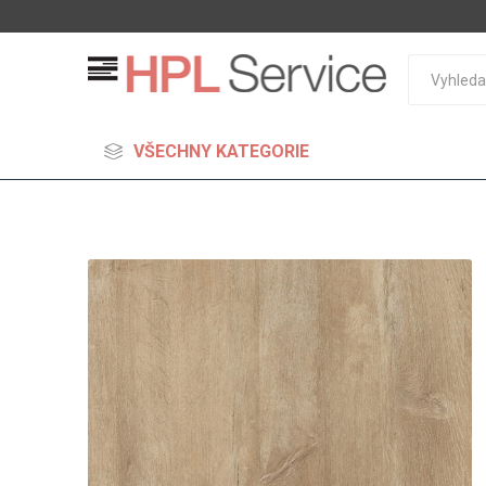
VŠECHNY KATEGORIE
MDF
Standard
Lehčené
S vysok
hustoto
Probarv