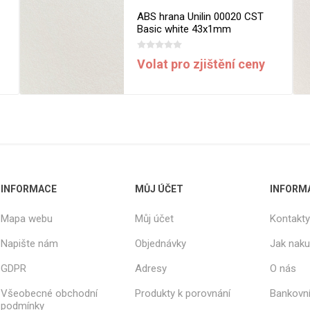
ABS hrana Unilin 00020 CST
Basic white 43x1mm
Volat pro zjištění ceny
INFORMACE
MŮJ ÚČET
INFORM
Mapa webu
Můj účet
Kontakty
Napište nám
Objednávky
Jak nak
GDPR
Adresy
O nás
Všeobecné obchodní
Produkty k porovnání
Bankovní
podmínky