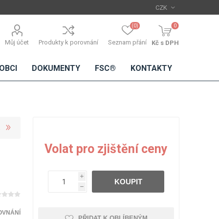
(0)
0
Můj účet
Produkty k porovnání
Seznam přání
Kč s DPH
OBCI
DOKUMENTY
FSC®
KONTAKTY
TŘÍSKOVÉ
DŘEVĚNÉ
IMITACE
DÝHY
Volat pro zjištění ceny
DESKY
BETONU
Standardní
dýhy
i
KOUPIT
Lamináty s
h
dřevěnou
dýhou
OVNÁNÍ
PŘIDAT K OBLÍBENÝM