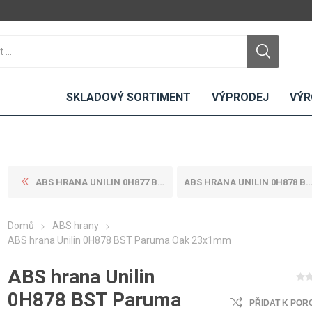
SKLADOVÝ SORTIMENT
VÝPRODEJ
VÝR
ABS HRANA UNILIN 0H877 BST ...
ABS HRANA UNILIN 0H878 BST ...
DTD
LAMINO
KOMPAKTY
CEMENTO
DESKY
Domů
ABS hrany
ní
Standardní
Uni barvy
Interiérové
ABS hrana Unilin 0H878 BST Paruma Oak 23x1mm
Nehořlavé
Dřevodekory
Exteriérové
ABS hrana Unilin
ou
Vlhkuodolné
Fantazijní
Laboratorní
u
dekory
MDF
0H878 BST Paruma
PŘIDAT K POR
ené
Bezotiskové
kompakt