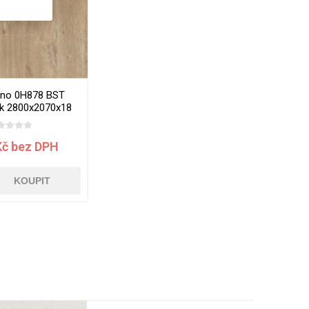
mino 0H878 BST
k 2800x2070x18
mm
Kč bez DPH
KOUPIT