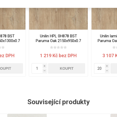
Rezign by
Planq
Valchromat
Dekodur
Arpa Fenix
H878 BST
Unilin HPL 0H878 BST
Unilin la
Viroc
50x1300x0.7
Paruma Oak 2150x950x0.7
Paruma Oa
mm
Pollmeier
BauBuche
bez DPH
1 219 Kč bez DPH
3 107 
Oberflex
i
i
Thermax
OUPIT
KOUPIT
h
h
Unilin
Související produkty