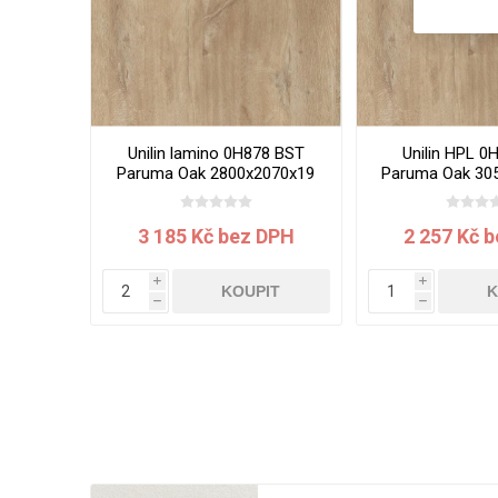
Unilin lamino 0H878 BST
Unilin HPL 0
Paruma Oak 2800x2070x19
Paruma Oak 30
mm
mm
3 185 Kč bez DPH
2 257 Kč 
i
i
KOUPIT
K
h
h