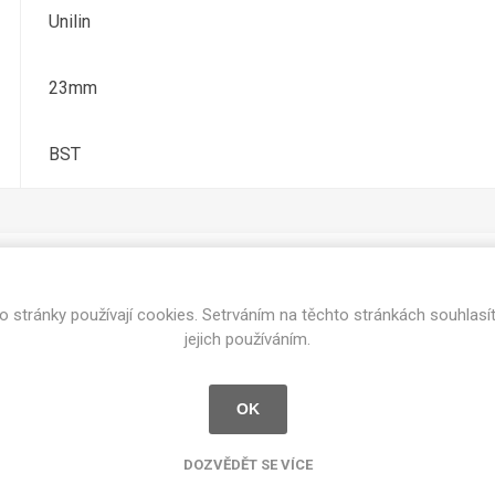
cké
Unilin
Kovolamináty
Probarvené
kové
23mm
Bezotiskové
roti
ání
Protitažné
BST
Lamináty s
ekologickou
pryskyřicí
Lamináty s
recyklovanou
kůží
o stránky používají cookies. Setrváním na těchto stránkách souhlasí
Související produkty
jejich používáním.
OK
DEJ
FSC®
DOKUMENTY
imi-beton
DOZVĚDĚT SE VÍCE