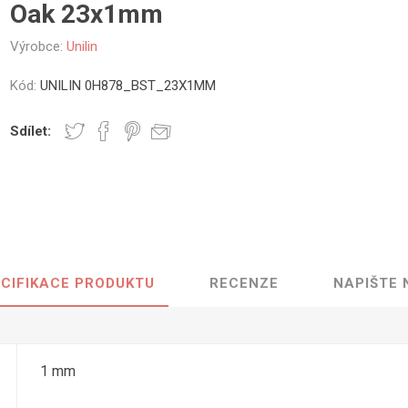
Oak 23x1mm
vé
Výrobce:
Unilin
olné
m
Kód:
UNILIN 0H878_BST_23X1MM
m
ehydu
Sdílet:
ní
y
CIFIKACE PRODUKTU
RECENZE
NAPIŠTE
AMINÁTY
HPL
PŘÍRODNÍ
RECYKLOVANÉ
NEHOŘLA
Uni barvy
Recyklovaný
Třída A
textil
Dřevodekory
Třída B
1 mm
Recyklovaný
Fantazijní
plast
dekory