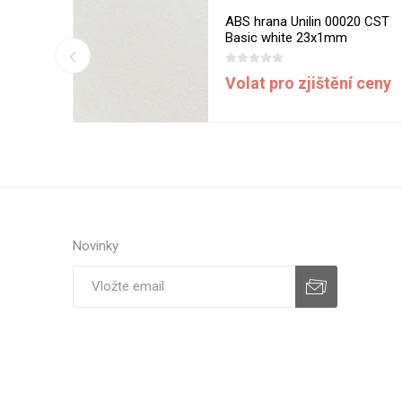
13 MST
ABS hrana Unilin 00020 CST
m
Basic white 23x1mm
í ceny
Volat pro zjištění ceny
Novinky