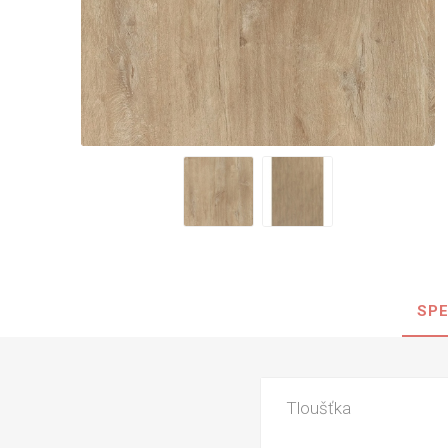
Nehořla
Vlhkuod
S nízký
obsahe
formald
K laková
MDF
kompakt
SPE
KOVOL
Měděné
Brus
Tloušťka
Zrcadlo