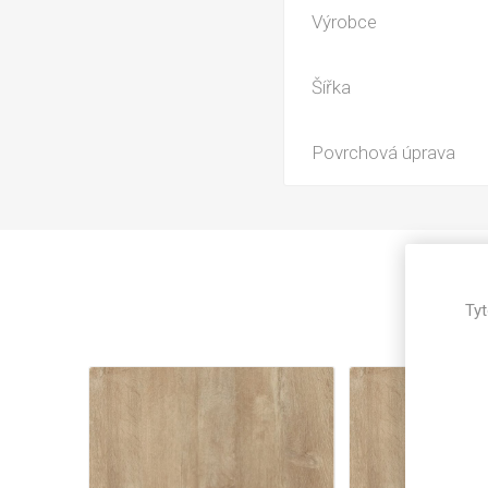
Magneti
Výrobce
Reliéfní
Bezotis
Šířka
Odolné p
poškráb
Povrchová úprava
Tyt
VÝPRO