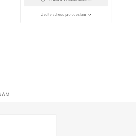
Zvolte adresu pro odeslání
 NÁM
VÉ
ABS
KAMENNÉ
OSTATNÍ
HRANY
DÝHY
Oleje Saicos
Spojovací
materiál