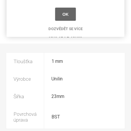
SPECIFIKACE PRODUKTU
OK
RECENZE
DOZVĚDĚT SE VÍCE
NAPIŠTE NÁM
Tloušťka
1 mm
Výrobce
Unilin
Šířka
23mm
Povrchová
BST
úprava