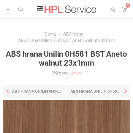
0
Domů
ABS hrany
ABS hrana Unilin 0H581 BST Aneto walnut 23x1mm
ABS hrana Unilin 0H581 BST Aneto
walnut 23x1mm
Výrobce:
Unilin
ABS HRANA UNILIN 0H562 BST ...
ABS HRANA UNILIN 0H581 BST ...