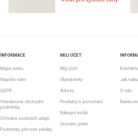
Rezign by
Planq
Valchromat
Dekodur
Arpa Fenix
Viroc
Pollmeier
INFORMACE
MŮJ ÚČET
INFORM
BauBuche
Mapa webu
Můj účet
Kontakty
Oberflex
Napište nám
Objednávky
Jak nak
Thermax
Unilin
GDPR
Adresy
O nás
Všeobecné obchodní
Produkty k porovnání
Bankovní
podmínky
Nákupní košík
Ochrana osobních údajů
Seznam přání
Podmínky převzetí zásilky