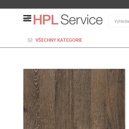
VŠECHNY KATEGORIE
MDF
Standard
Lehčené
S vysok
hustoto
Probarv