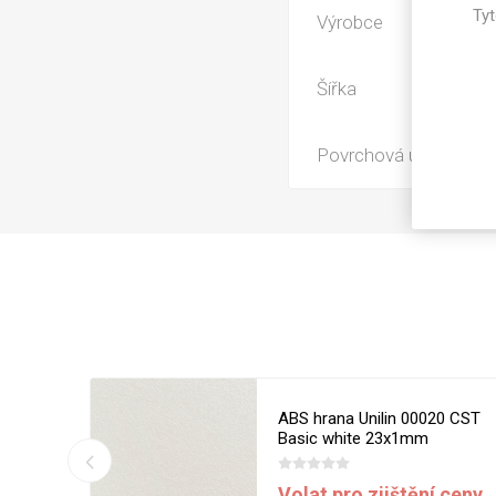
Magneti
Tyt
Výrobce
Reliéfní
Bezotis
Šířka
Odolné p
poškráb
Povrchová úprava
13 MST
ABS hrana Unilin 00020 CST
VÝPRO
m
Basic white 23x1mm
í ceny
Volat pro zjištění ceny