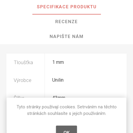
SPECIFIKACE PRODUKTU
RECENZE
NAPIŠTE NÁM
Tloušťka
1 mm
Výrobce
Unilin
Šířka
43mm
Tyto stránky používají cookies. Setrváním na těchto
stránkách souhlasíte s jejich používáním.
Povrchová
CST
úprava
OK