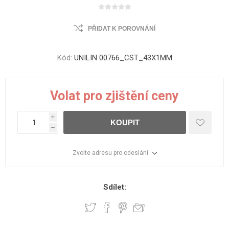
PŘIDAT K POROVNÁNÍ
Kód:
UNILIN 00766_CST_43X1MM
Volat pro zjištění ceny
i
KOUPIT
h
Zvolte adresu pro odeslání
Sdílet: