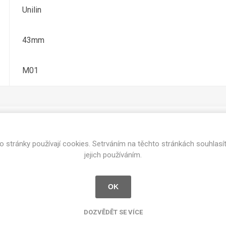
cké
Unilin
Kovolamináty
Probarvené
kové
43mm
Bezotiskové
roti
ání
Protitažné
M01
Lamináty s
ekologickou
pryskyřicí
Lamináty s
recyklovanou
kůží
o stránky používají cookies. Setrváním na těchto stránkách souhlasí
Související produkty
jejich používáním.
OK
DEJ
FSC®
DOKUMENTY
imi-beton
DOZVĚDĚT SE VÍCE