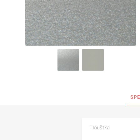
Nehořla
Vlhkuod
S nízký
obsahe
formald
K laková
MDF
kompakt
SPE
KOVOL
Měděné
Brus
Tloušťka
Zrcadlo