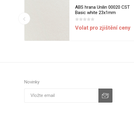
13 MST
ABS hrana Unilin 00020 CST
m
Basic white 23x1mm
í ceny
Volat pro zjištění ceny
Novinky