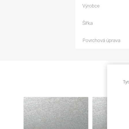
Magneti
Výrobce
Reliéfní
Bezotis
Šířka
Odolné p
poškráb
Povrchová úprava
Tyt
VÝPRO