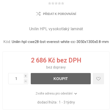
PŘIDAT K POROVNÁNÍ
Unilin HPL vysokotlaký laminát
Kód:
Unilin-hpl-cwe28-bst-everest-white-cc-3050x1300x0.8-mm
2 686 Kč bez DPH
bez
dopravy
i
KOUPIT
h
Zvolte adresu pro odeslání
dodací lhůta :
1 - 3 týdny