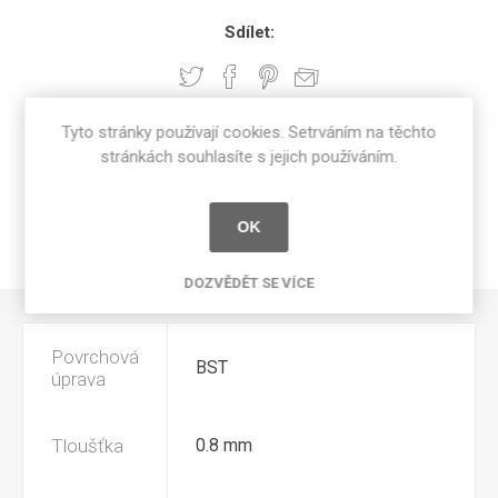
Sdílet:
Tyto stránky používají cookies. Setrváním na těchto
SPECIFIKACE PRODUKTU
stránkách souhlasíte s jejich používáním.
RECENZE
OK
NAPIŠTE NÁM
DOZVĚDĚT SE VÍCE
Povrchová
BST
úprava
Tloušťka
0.8 mm