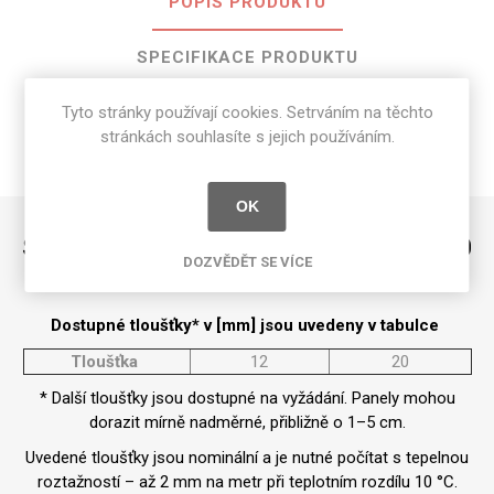
POPIS PRODUKTU
SPECIFIKACE PRODUKTU
Tyto stránky používají cookies. Setrváním na těchto
RECENZE
stránkách souhlasíte s jejich používáním.
NAPIŠTE NÁM
OK
Seastone o rozměrech 3000 mm x 1200
DOZVĚDĚT SE VÍCE
mm
Dostupné tloušťky* v [mm] jsou uvedeny v tabulce
Tloušťka
12
20
* Další tloušťky jsou dostupné na vyžádání. Panely mohou
dorazit mírně nadměrné, přibližně o 1–5 cm.
Uvedené tloušťky jsou nominální a je nutné počítat s tepelnou
roztažností – až 2 mm na metr při teplotním rozdílu 10 °C.