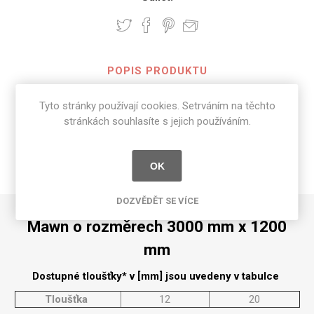
POPIS PRODUKTU
Tyto stránky používají cookies. Setrváním na těchto
SPECIFIKACE PRODUKTU
stránkách souhlasíte s jejich používáním.
RECENZE
OK
NAPIŠTE NÁM
DOZVĚDĚT SE VÍCE
Mawn o rozměrech 3000 mm x 1200
mm
Dostupné tloušťky* v [mm] jsou uvedeny v tabulce
Tloušťka
12
20