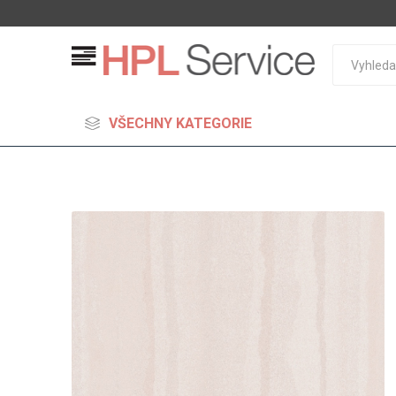
VŠECHNY KATEGORIE
MDF
Standard
Lehčené
S vysok
hustoto
Probarv