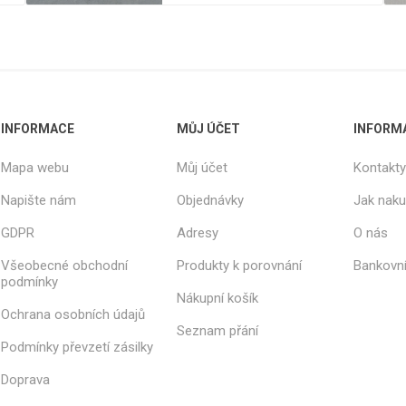
Rezign by
Planq
Valchromat
Dekodur
Arpa Fenix
INFORMACE
MŮJ ÚČET
INFORM
Viroc
Pollmeier
Mapa webu
Můj účet
Kontakty
BauBuche
Napište nám
Objednávky
Jak nak
Oberflex
GDPR
Adresy
O nás
Thermax
Unilin
Všeobecné obchodní
Produkty k porovnání
Bankovní
podmínky
Nákupní košík
Ochrana osobních údajů
Seznam přání
Podmínky převzetí zásilky
Doprava