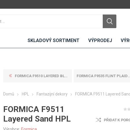
SKLADOVÝ SORTIMENT
VÝPRODEJ
VÝR
FORMICA F9510 LAYERED BLACK...
FORMICA F9535 FLINT PLAID H...
DTD
LAMINO
KOMPAKTY
CEMENTO
DESKY
Domů
HPL
Fantazijní dekory
FORMICA F9511 Layered San
ní
Standardní
Uni barvy
Interiérové
Nehořlavé
Dřevodekory
Exteriérové
FORMICA F9511
ou
Vlhkuodolné
Fantazijní
Laboratorní
Layered Sand HPL
u
dekory
PŘIDAT K POR
MDF
ené
Bezotiskové
kompakt
Výrobce:
Formica