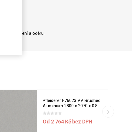
oti opotřebení a oděru.
Pfleiderer F76023 VV Brushed
Aluminium 2800 x 2070 x 0.8
mm
Od 2 764 Kč bez DPH