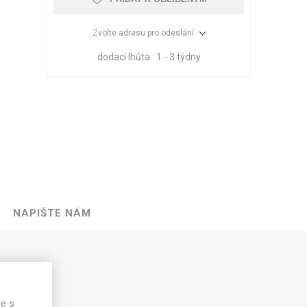
Zvolte adresu pro odeslání
dodací lhůta :
1 - 3 týdny
NAPIŠTE NÁM
VÉ
ABS
KAMENNÉ
OSTATNÍ
HRANY
DÝHY
Oleje Saicos
0 mm
Spojovací
materiál
lce
te s