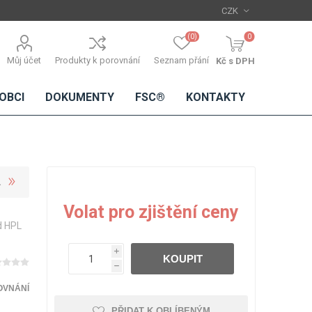
(0)
0
Můj účet
Produkty k porovnání
Seznam přání
Kč s DPH
OBCI
DOKUMENTY
FSC®
KONTAKTY
TŘÍSKOVÉ
DŘEVĚNÉ
IMITACE
DÝHY
Volat pro zjištění ceny
DESKY
BETONU
d HPL
Standardní
dýhy
i
KOUPIT
Lamináty s
h
dřevěnou
dýhou
OVNÁNÍ
PŘIDAT K OBLÍBENÝM