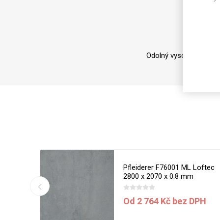
Magneti
Reliéfní
Bezotis
Odolné p
Odolný vysoce lesklý l
poškráb
Kito Steel
Pfleiderer F76001 ML Loftec
2800 x 2070 x 0.8 mm
VÝPRO
DPH
Od 2 764 Kč bez DPH