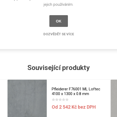
cké
Arcosa [ACO]
0.7
jejich používáním.
Kovolamináty
Probarvené
kové
AR Plus® by Formica Group
OK
Bezotiskové
roti
aminát s vylepšenými povrchovými vlastnostmi, mimořádně odolný pr
ání
Protitažné
DOZVĚDĚT SE VÍCE
Lamináty s
ekologickou
pryskyřicí
Lamináty s
recyklovanou
Související produkty
kůží
Pfleiderer F76001 ML Loftec
4100 x 1300 x 0.8 mm
DEJ
FSC®
DOKUMENTY
Od 2 542 Kč bez DPH
imi-beton