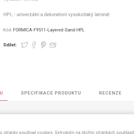
vé
HPL - univerzální a dekorativní vysokotlaký laminát
olné
m
Kód:
FORMICA-F9511-Layered-Sand-HPL
m
ehydu
Sdílet:
ní
y
U
SPECIFIKACE PRODUKTU
RECENZE
AMINÁTY
HPL
PŘÍRODNÍ
RECYKLOVANÉ
NEHOŘLA
Uni barvy
Recyklovaný
Třída A
textil
 Layered Sand o rozměrech 3050 mm x 130
Dřevodekory
Třída B
Recyklovaný
Fantazijní
plast
stupné tloušťky v [mm] a povrchové úpravy jsou uvedeny v tabu
o stránky používají cookies. Setrváním na těchto stránkách souhlasí
dekory