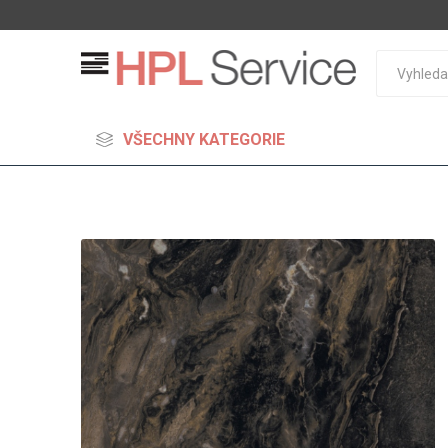
VŠECHNY KATEGORIE
MDF
Standard
Lehčené
S vysok
hustoto
Probarv