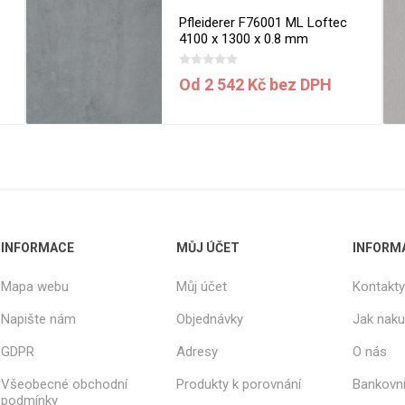
Rezign by
Planq
Pfleiderer F76001 ML Loftec
4100 x 1300 x 0.8 mm
Valchromat
Dekodur
Od 2 542 Kč bez DPH
Arpa Fenix
Viroc
Pollmeier
BauBuche
Oberflex
Thermax
INFORMACE
MŮJ ÚČET
INFORM
Unilin
Mapa webu
Můj účet
Kontakty
Napište nám
Objednávky
Jak nak
GDPR
Adresy
O nás
Všeobecné obchodní
Produkty k porovnání
Bankovní
podmínky