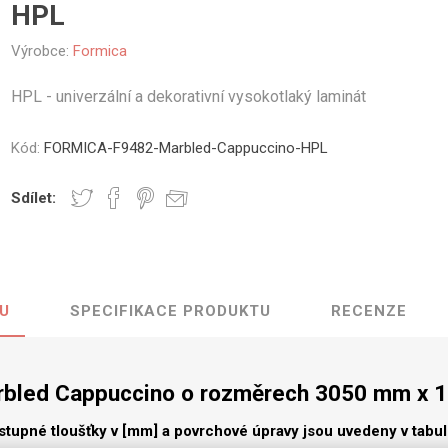
HPL
vé
Výrobce:
Formica
olné
m
HPL - univerzální a dekorativní vysokotlaký laminát
m
ehydu
Kód:
FORMICA-F9482-Marbled-Cappuccino-HPL
ní
Sdílet:
y
U
SPECIFIKACE PRODUKTU
RECENZE
AMINÁTY
HPL
PŘÍRODNÍ
RECYKLOVANÉ
NEHOŘLA
Uni barvy
Recyklovaný
Třída A
textil
rbled Cappuccino o rozměrech 3050 mm x 
Dřevodekory
Třída B
Recyklovaný
Fantazijní
plast
stupné tloušťky v [mm] a povrchové úpravy jsou uvedeny v tabu
dekory