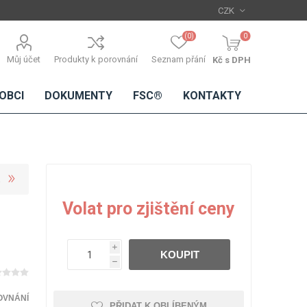
(0)
0
Můj účet
Produkty k porovnání
Seznam přání
Kč s DPH
OBCI
DOKUMENTY
FSC®
KONTAKTY
TŘÍSKOVÉ
DŘEVĚNÉ
IMITACE
DÝHY
Volat pro zjištění ceny
DESKY
BETONU
Standardní
dýhy
i
KOUPIT
Lamináty s
h
dřevěnou
dýhou
OVNÁNÍ
PŘIDAT K OBLÍBENÝM