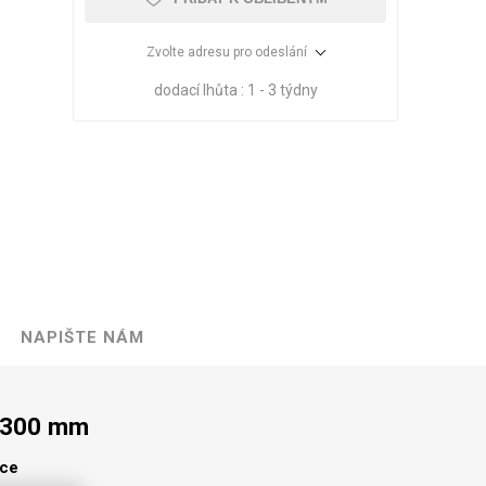
Zvolte adresu pro odeslání
dodací lhůta :
1 - 3 týdny
NAPIŠTE NÁM
VÉ
ABS
KAMENNÉ
OSTATNÍ
HRANY
DÝHY
Oleje Saicos
1300 mm
Spojovací
materiál
lce