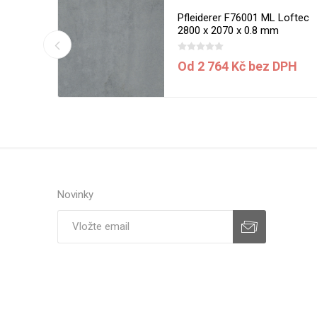
Kito Steel
Pfleiderer F76001 ML Loftec
2800 x 2070 x 0.8 mm
DPH
Od 2 764 Kč bez DPH
Novinky