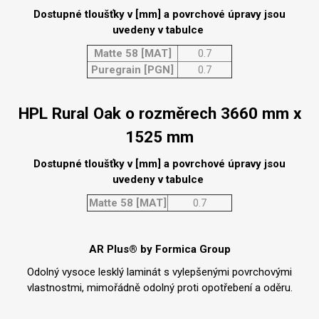
Dostupné tloušťky v [mm] a povrchové úpravy jsou
uvedeny v tabulce
Matte 58 [MAT]
0.7
Puregrain [PGN]
0.7
HPL Rural Oak o rozměrech 3660 mm x
1525 mm
Dostupné tloušťky v [mm] a povrchové úpravy jsou
uvedeny v tabulce
Matte 58 [MAT]
0.7
AR Plus® by Formica Group
Odolný vysoce lesklý laminát s vylepšenými povrchovými
vlastnostmi, mimořádně odolný proti opotřebení a oděru.