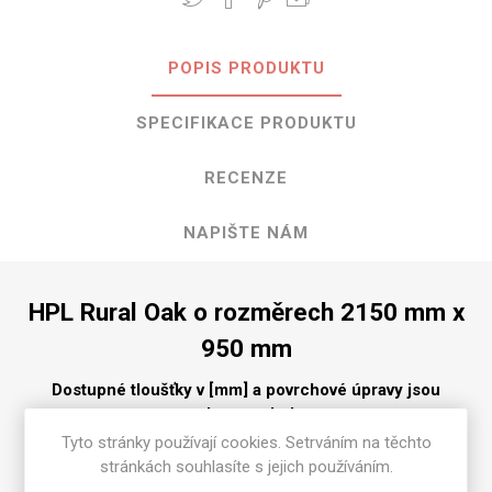
POPIS PRODUKTU
SPECIFIKACE PRODUKTU
RECENZE
NAPIŠTE NÁM
HPL Rural Oak o rozměrech 2150 mm x
950 mm
Dostupné tloušťky v [mm] a povrchové úpravy jsou
uvedeny v tabulce
Tyto stránky používají cookies. Setrváním na těchto
Puregrain [PGN]
0.7
stránkách souhlasíte s jejich používáním.