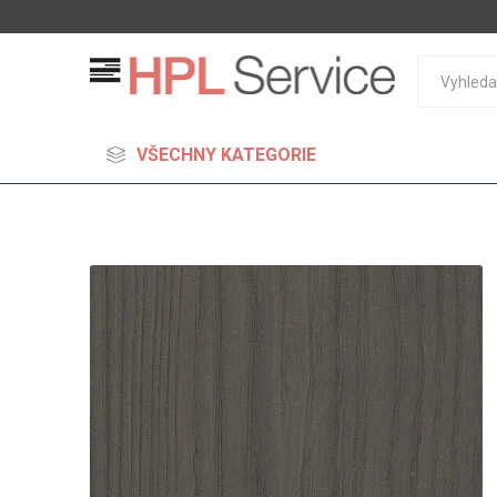
VŠECHNY KATEGORIE
MDF
Standard
Lehčené
S vysok
hustoto
Probarv