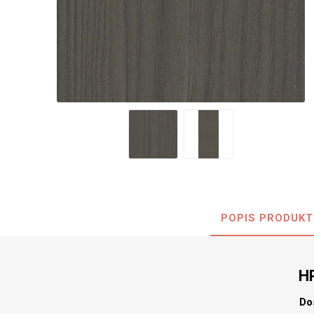
Nehořla
Vlhkuod
S nízký
obsahe
formald
K laková
MDF
kompakt
POPIS PRODUKT
KOVOL
Měděné
H
Brus
Zrcadlo
Do