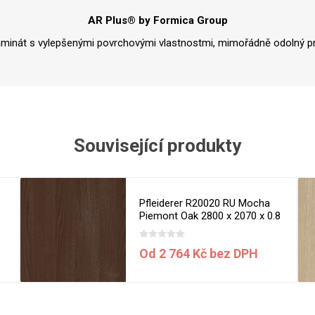
Rezign by
Planq
AR Plus® by Formica Group
Valchromat
aminát s vylepšenými povrchovými vlastnostmi, mimořádně odolný pr
Dekodur
Arpa Fenix
Viroc
Pollmeier
BauBuche
Související produkty
Oberflex
Thermax
a
Pfleiderer R20020 RU Mocha
Unilin
Piemont Oak 2800 x 2070 x 0.8
mm
Od 2 764 Kč bez DPH