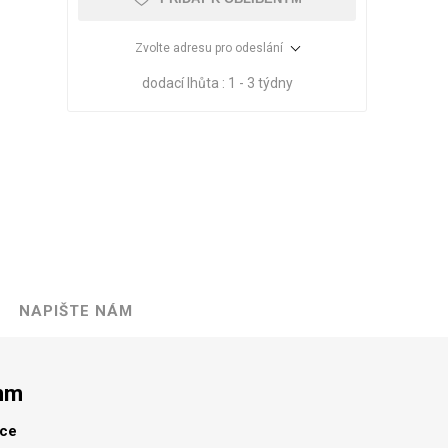
Zvolte adresu pro odeslání
dodací lhůta :
1 - 3 týdny
NAPIŠTE NÁM
VÉ
ABS
KAMENNÉ
OSTATNÍ
HRANY
DÝHY
Oleje Saicos
mm
Spojovací
materiál
lce