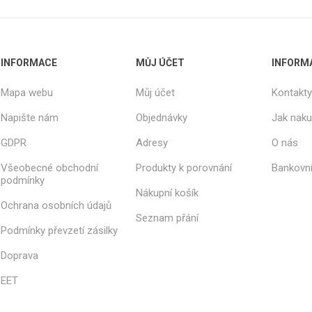
INFORMACE
MŮJ ÚČET
INFORM
Mapa webu
Můj účet
Kontakty
Napište nám
Objednávky
Jak nak
GDPR
Adresy
O nás
Všeobecné obchodní
Produkty k porovnání
Bankovní
podmínky
Nákupní košík
Ochrana osobních údajů
Seznam přání
Podmínky převzetí zásilky
Doprava
EET