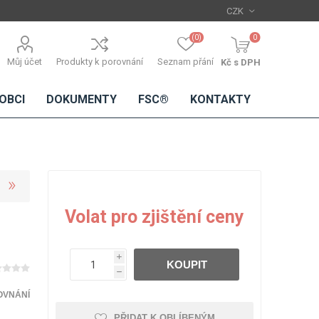
(0)
0
Můj účet
Produkty k porovnání
Seznam přání
Kč s DPH
OBCI
DOKUMENTY
FSC®
KONTAKTY
TŘÍSKOVÉ
DŘEVĚNÉ
IMITACE
DÝHY
Volat pro zjištění ceny
DESKY
BETONU
Standardní
dýhy
i
KOUPIT
Lamináty s
h
dřevěnou
dýhou
OVNÁNÍ
PŘIDAT K OBLÍBENÝM