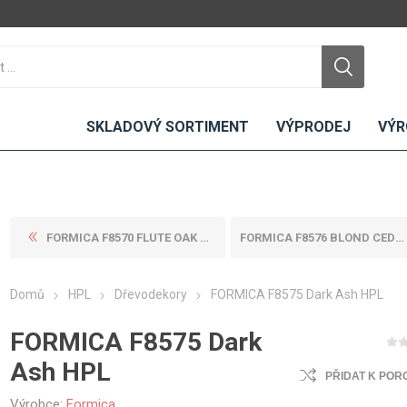
SKLADOVÝ SORTIMENT
VÝPRODEJ
VÝR
FORMICA F8570 FLUTE OAK HPL
FORMICA F8576 BLOND CEDAR H...
DTD
LAMINO
KOMPAKTY
CEMENTO
DESKY
Domů
HPL
Dřevodekory
FORMICA F8575 Dark Ash HPL
ní
Standardní
Uni barvy
Interiérové
Nehořlavé
Dřevodekory
Exteriérové
FORMICA F8575 Dark
ou
Vlhkuodolné
Fantazijní
Laboratorní
Ash HPL
u
dekory
PŘIDAT K POR
MDF
ené
Bezotiskové
kompakt
Výrobce:
Formica