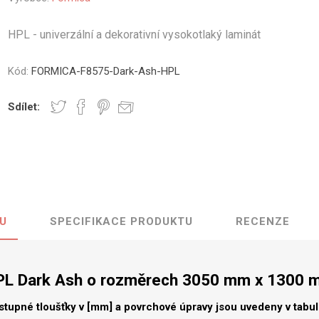
vé
HPL - univerzální a dekorativní vysokotlaký laminát
olné
m
Kód:
FORMICA-F8575-Dark-Ash-HPL
m
ehydu
Sdílet:
ní
y
U
SPECIFIKACE PRODUKTU
RECENZE
AMINÁTY
HPL
PŘÍRODNÍ
RECYKLOVANÉ
NEHOŘLA
Uni barvy
Recyklovaný
Třída A
textil
PL Dark Ash o rozměrech 3050 mm x 1300 
Dřevodekory
Třída B
Recyklovaný
Fantazijní
plast
stupné tloušťky v [mm] a povrchové úpravy jsou uvedeny v tabu
dekory