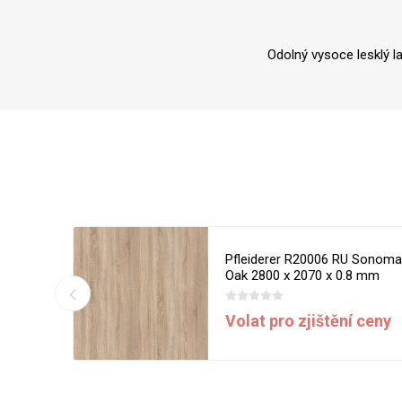
Odolný vysoce lesklý l
 Milano
Pfleiderer R20006 RU Sonom
8 mm
Oak 2800 x 2070 x 0.8 mm
DPH
Volat pro zjištění ceny