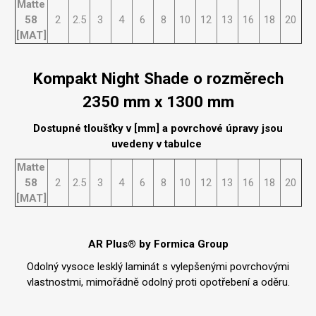
Matte
58
2
2.5
3
4
6
8
10
12
13
16
18
20
[MAT]
Kompakt Night Shade o rozměrech
2350 mm x 1300 mm
Dostupné tloušťky v [mm] a povrchové úpravy jsou
uvedeny v tabulce
Matte
58
2
2.5
3
4
6
8
10
12
13
16
18
20
[MAT]
AR Plus® by Formica Group
Odolný vysoce lesklý laminát s vylepšenými povrchovými
vlastnostmi, mimořádně odolný proti opotřebení a oděru.