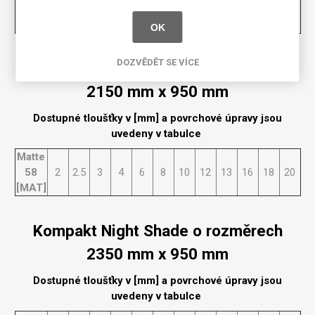
58
2
2.5
3
4
6
8
10
12
13
16
18
20
[MAT]
OK
DOZVĚDĚT SE VÍCE
Kompakt Night Shade o rozměrech
2150 mm x 950 mm
Dostupné tloušťky v [mm] a povrchové úpravy jsou
uvedeny v tabulce
Matte
58
2
2.5
3
4
6
8
10
12
13
16
18
20
[MAT]
Kompakt Night Shade o rozměrech
2350 mm x 950 mm
Dostupné tloušťky v [mm] a povrchové úpravy jsou
uvedeny v tabulce