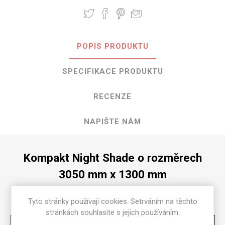
POPIS PRODUKTU
SPECIFIKACE PRODUKTU
RECENZE
NAPIŠTE NÁM
Kompakt Night Shade o rozměrech
3050 mm x 1300 mm
Dostupné tloušťky v [mm] a povrchové úpravy jsou
Tyto stránky používají cookies. Setrváním na těchto
uvedeny v tabulce
stránkách souhlasíte s jejich používáním.
Matte