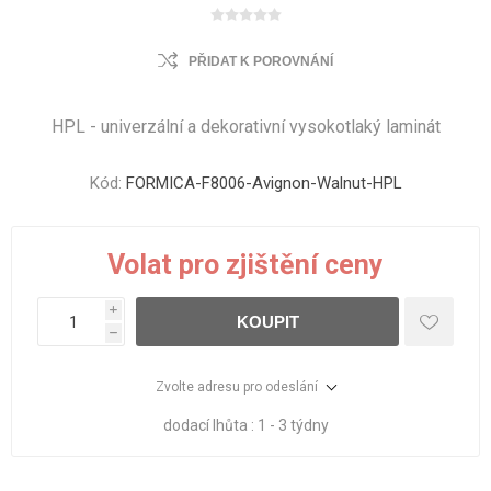
PŘIDAT K POROVNÁNÍ
HPL - univerzální a dekorativní vysokotlaký laminát
Kód:
FORMICA-F8006-Avignon-Walnut-HPL
Volat pro zjištění ceny
i
KOUPIT
h
Zvolte adresu pro odeslání
dodací lhůta :
1 - 3 týdny