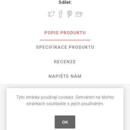
Sdílet:
POPIS PRODUKTU
SPECIFIKACE PRODUKTU
RECENZE
NAPIŠTE NÁM
HPL Avignon Walnut o rozměrech 3050
Tyto stránky používají cookies. Setrváním na těchto
stránkách souhlasíte s jejich používáním.
mm x 1300 mm
Dostupné tloušťky v [mm] a povrchové úpravy jsou
OK
uvedeny v tabulce