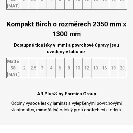
[MAT]
Kompakt Birch o rozměrech 2350 mm x
1300 mm
Dostupné tloušťky v [mm] a povrchové úpravy jsou
uvedeny v tabulce
Matte
58
2
2.5
3
4
6
8
10
12
13
16
18
20
[MAT]
AR Plus® by Formica Group
Odolný vysoce lesklý laminát s vylepšenými povrchovými
vlastnostmi, mimořádně odolný proti opotřebení a oděru.