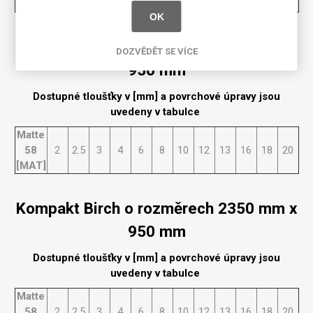
[MAT]
OK
Kompakt Birch o rozměrech 2150 mm x
DOZVĚDĚT SE VÍCE
950 mm
Dostupné tloušťky v [mm] a povrchové úpravy jsou
uvedeny v tabulce
Matte
58
2
2.5
3
4
6
8
10
12
13
16
18
20
[MAT]
Kompakt Birch o rozměrech 2350 mm x
950 mm
Dostupné tloušťky v [mm] a povrchové úpravy jsou
uvedeny v tabulce
Matte
58
2
2.5
3
4
6
8
10
12
13
16
18
20