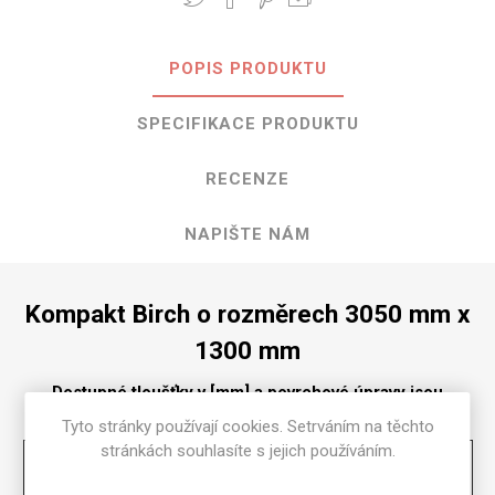
POPIS PRODUKTU
SPECIFIKACE PRODUKTU
RECENZE
NAPIŠTE NÁM
Kompakt Birch o rozměrech 3050 mm x
1300 mm
Dostupné tloušťky v [mm] a povrchové úpravy jsou
uvedeny v tabulce
Tyto stránky používají cookies. Setrváním na těchto
stránkách souhlasíte s jejich používáním.
Matte
58
2
2.5
3
4
6
8
10
12
13
16
18
20