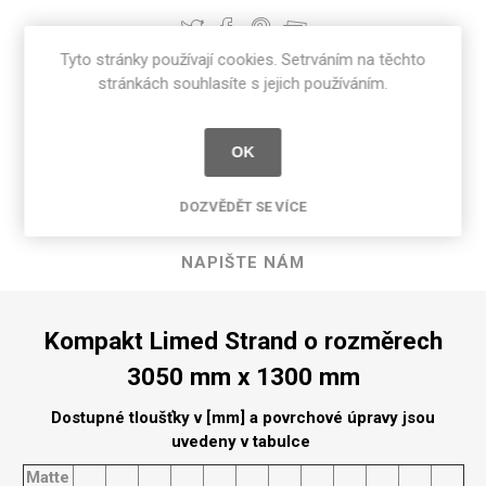
Tyto stránky používají cookies. Setrváním na těchto
stránkách souhlasíte s jejich používáním.
POPIS PRODUKTU
OK
SPECIFIKACE PRODUKTU
DOZVĚDĚT SE VÍCE
RECENZE
NAPIŠTE NÁM
Kompakt Limed Strand o rozměrech
3050 mm x 1300 mm
Dostupné tloušťky v [mm] a povrchové úpravy jsou
uvedeny v tabulce
Matte