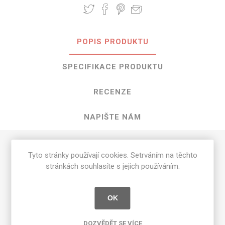
POPIS PRODUKTU
SPECIFIKACE PRODUKTU
RECENZE
NAPIŠTE NÁM
HPL Steel Metal o rozměrech 3050 mm
Tyto stránky používají cookies. Setrváním na těchto
stránkách souhlasíte s jejich používáním.
x 1300 mm
Dostupné tloušťky v [mm] a povrchové úpravy jsou
OK
uvedeny v tabulce
Matte 58 [MAT]
0.7
DOZVĚDĚT SE VÍCE