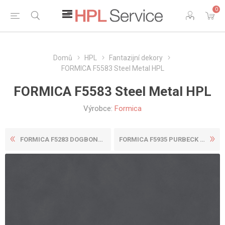
0
Domů
HPL
Fantazijní dekory
FORMICA F5583 Steel Metal HPL
FORMICA F5583 Steel Metal HPL
Výrobce:
Formica
FORMICA F5283 DOGBONE STORM...
FORMICA F5935 PURBECK FLINT...