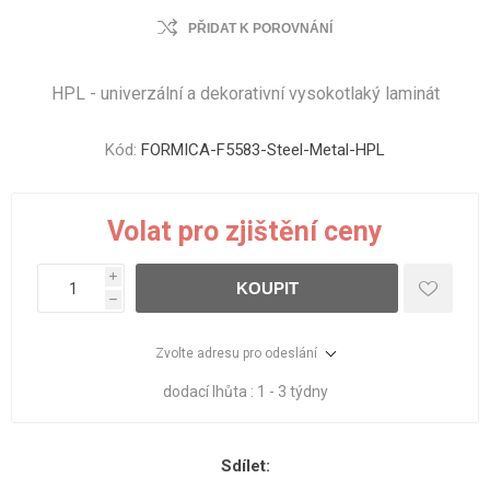
PŘIDAT K POROVNÁNÍ
HPL - univerzální a dekorativní vysokotlaký laminát
Kód:
FORMICA-F5583-Steel-Metal-HPL
Volat pro zjištění ceny
i
KOUPIT
h
Zvolte adresu pro odeslání
dodací lhůta :
1 - 3 týdny
Sdílet: