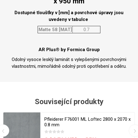
x 950 mm
Dostupné tloušťky v [mm] a povrchové úpravy jsou
uvedeny v tabulce
Matte 58 [MAT]
0.7
AR Plus® by Formica Group
Odolný vysoce lesklý laminát s vylepšenými povrchovými
vlastnostmi, mimořádně odolný proti opotřebení a oděru.
Související produkty
Pfleiderer F76001 ML Loftec 2800 x 2070 x
0.8 mm