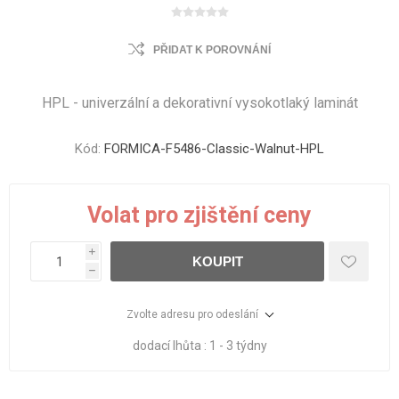
PŘIDAT K POROVNÁNÍ
HPL - univerzální a dekorativní vysokotlaký laminát
Kód:
FORMICA-F5486-Classic-Walnut-HPL
Volat pro zjištění ceny
i
KOUPIT
h
Zvolte adresu pro odeslání
dodací lhůta :
1 - 3 týdny