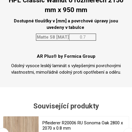
HPL Classic Walnut o rozměrech 2150
mm x 950 mm
Dostupné tloušťky v [mm] a povrchové úpravy jsou
uvedeny v tabulce
Matte 58 [MAT]
0.7
AR Plus® by Formica Group
Odolný vysoce lesklý laminát s vylepšenými povrchovými
vlastnostmi, mimořádně odolný proti opotřebení a oděru.
Související produkty
Pfleiderer R20006 RU Sonoma Oak 2800 x
2070 x 0.8 mm