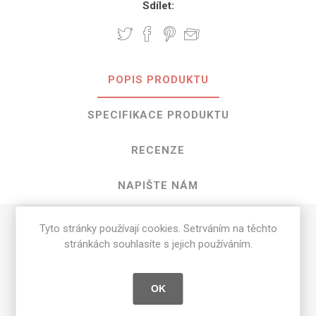
Sdílet:
POPIS PRODUKTU
SPECIFIKACE PRODUKTU
RECENZE
NAPIŠTE NÁM
Tyto stránky používají cookies. Setrváním na těchto
HPL Classic Walnut o rozměrech 3050
stránkách souhlasíte s jejich používáním.
mm x 1300 mm
Dostupné tloušťky v [mm] a povrchové úpravy jsou
OK
uvedeny v tabulce