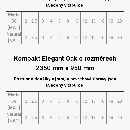
uvedeny v tabulce
Matte
58
2
2.5
3
4
6
8
10
12
13
16
18
20
[MAT]
Natural
2
2.5
3
4
6
8
10
12
13
16
18
20
[NAT]
Kompakt Elegant Oak o rozměrech
2350 mm x 950 mm
Dostupné tloušťky v [mm] a povrchové úpravy jsou
uvedeny v tabulce
Matte
58
2
2.5
3
4
6
8
10
12
13
16
18
20
[MAT]
Natural
2
2.5
3
4
6
8
10
12
13
16
18
20
[NAT]