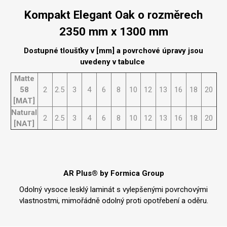
Kompakt Elegant Oak o rozměrech
2350 mm x 1300 mm
Dostupné tloušťky v [mm] a povrchové úpravy jsou
uvedeny v tabulce
Matte
58
2
2.5
3
4
6
8
10
12
13
16
18
20
[MAT]
Natural
2
2.5
3
4
6
8
10
12
13
16
18
20
[NAT]
AR Plus® by Formica Group
Odolný vysoce lesklý laminát s vylepšenými povrchovými
vlastnostmi, mimořádně odolný proti opotřebení a oděru.