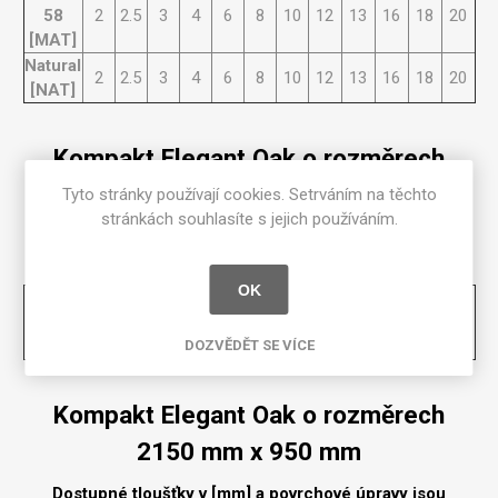
58
2
2.5
3
4
6
8
10
12
13
16
18
20
[MAT]
Natural
2
2.5
3
4
6
8
10
12
13
16
18
20
[NAT]
Kompakt Elegant Oak o rozměrech
3660 mm x 1525 mm
Tyto stránky používají cookies. Setrváním na těchto
stránkách souhlasíte s jejich používáním.
Dostupné tloušťky v [mm] a povrchové úpravy jsou
uvedeny v tabulce
OK
Matte
58
2
2.5
3
4
6
8
10
12
13
16
18
20
[MAT]
DOZVĚDĚT SE VÍCE
Kompakt Elegant Oak o rozměrech
2150 mm x 950 mm
Dostupné tloušťky v [mm] a povrchové úpravy jsou