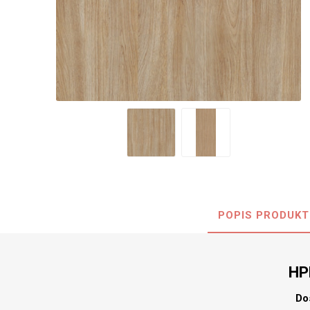
Nehořla
Vlhkuod
S nízký
obsahe
formald
K laková
MDF
kompakt
POPIS PRODUKT
KOVOL
Měděné
HP
Brus
Zrcadlo
Do