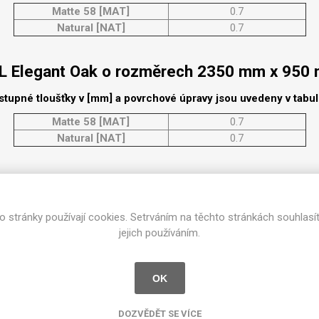
cké
Matte 58 [MAT]
0.7
Kovolamináty
Natural [NAT]
0.7
Probarvené
kové
Bezotiskové
L Elegant Oak o rozměrech 2350 mm x 950
roti
ání
Protitažné
stupné tloušťky v [mm] a povrchové úpravy jsou uvedeny v tabu
Lamináty s
Matte 58 [MAT]
0.7
ekologickou
pryskyřicí
Natural [NAT]
0.7
Lamináty s
recyklovanou
 Elegant Oak o rozměrech 2350 mm x 130
kůží
stupné tloušťky v [mm] a povrchové úpravy jsou uvedeny v tabu
o stránky používají cookies. Setrváním na těchto stránkách souhlasí
Matte 58 [MAT]
0.7
jejich používáním.
Natural [NAT]
0.7
DEJ
FSC®
DOKUMENTY
OK
 Elegant Oak o rozměrech 3050 mm x 130
imi-beton
DOZVĚDĚT SE VÍCE
stupné tloušťky v [mm] a povrchové úpravy jsou uvedeny v tabu