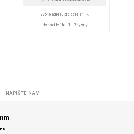
Zvolte adresu pro odeslání
dodací lhůta :
1 - 3 týdny
NAPIŠTE NÁM
VÉ
ABS
KAMENNÉ
OSTATNÍ
HRANY
DÝHY
Oleje Saicos
 mm
Spojovací
materiál
lce