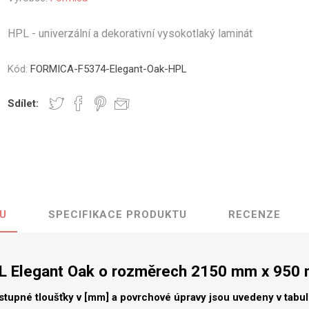
vé
HPL - univerzální a dekorativní vysokotlaký laminát
olné
m
Kód:
FORMICA-F5374-Elegant-Oak-HPL
m
ehydu
Sdílet:
ní
y
U
SPECIFIKACE PRODUKTU
RECENZE
AMINÁTY
HPL
PŘÍRODNÍ
RECYKLOVANÉ
NEHOŘLA
Uni barvy
Recyklovaný
Třída A
textil
L Elegant Oak o rozměrech 2150 mm x 950
Dřevodekory
Třída B
Recyklovaný
Fantazijní
plast
stupné tloušťky v [mm] a povrchové úpravy jsou uvedeny v tabu
dekory