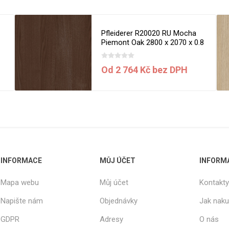
a
Pfleiderer R20020 RU Mocha
Piemont Oak 2800 x 2070 x 0.8
mm
Od 2 764 Kč bez DPH
INFORMACE
MŮJ ÚČET
INFORM
Mapa webu
Můj účet
Kontakty
Napište nám
Objednávky
Jak nak
GDPR
Adresy
O nás