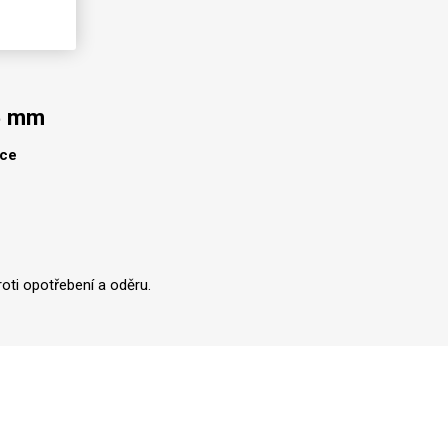
5 mm
lce
oti opotřebení a oděru.