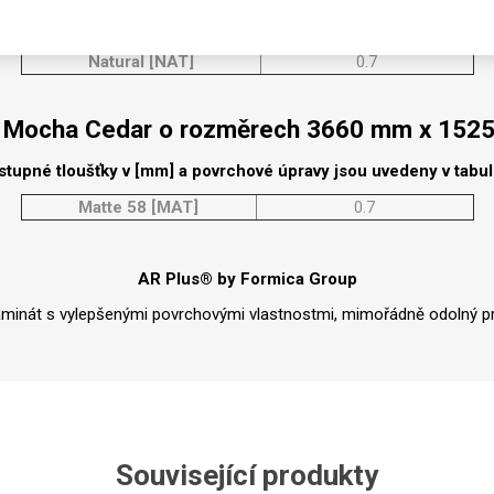
Rezign by
Planq
Matte 58 [MAT]
0.7
Valchromat
Natural [NAT]
0.7
Dekodur
 Mocha Cedar o rozměrech 3660 mm x 152
Arpa Fenix
Viroc
stupné tloušťky v [mm] a povrchové úpravy jsou uvedeny v tabu
Pollmeier
Matte 58 [MAT]
0.7
BauBuche
Oberflex
AR Plus® by Formica Group
Thermax
aminát s vylepšenými povrchovými vlastnostmi, mimořádně odolný pr
Unilin
Související produkty