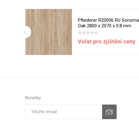
 Milano
Pfleiderer R20006 RU Sonom
8 mm
Oak 2800 x 2070 x 0.8 mm
DPH
Volat pro zjištění ceny
Novinky