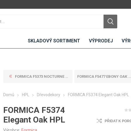
SKLADOVÝ SORTIMENT
VÝPRODEJ
VÝR
FORMICA F5373 NOCTURNE WOOD...
FORMICA F5477 EBONY OAK CRO...
DTD
LAMINO
KOMPAKTY
CEMENTO
DESKY
Domů
HPL
Dřevodekory
FORMICA F5374 Elegant Oak HPL
ní
Standardní
Uni barvy
Interiérové
Nehořlavé
Dřevodekory
Exteriérové
FORMICA F5374
ou
Vlhkuodolné
Fantazijní
Laboratorní
Elegant Oak HPL
u
dekory
PŘIDAT K POR
MDF
ené
Bezotiskové
kompakt
Výrobce:
Formica