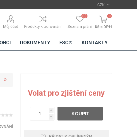
(0)
0
Můj účet
Produkty k porovnání
Seznam přání
Kč s DPH
OBCI
DOKUMENTY
FSC®
KONTAKTY
TŘÍSKOVÉ
DŘEVĚNÉ
IMITACE
DÝHY
Volat pro zjištění ceny
DESKY
BETONU
Standardní
dýhy
i
KOUPIT
Lamináty s
h
dřevěnou
dýhou
OVNÁNÍ
PŘIDAT K OBLÍBENÝM