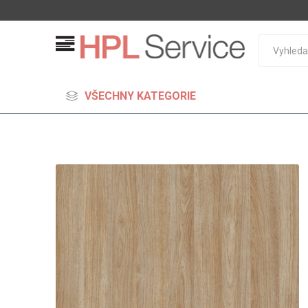
VŠECHNY KATEGORIE
MDF
Standard
Lehčené
S vysok
hustoto
Probarv