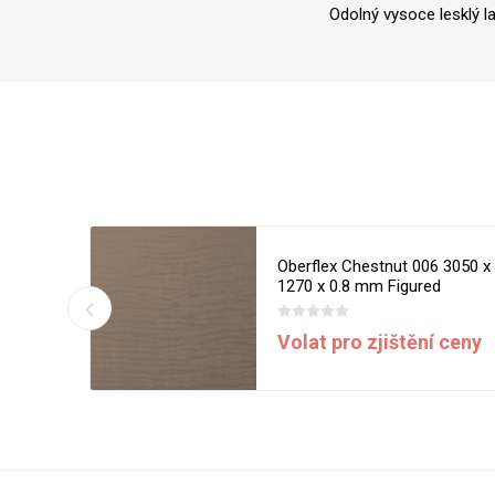
Odolný vysoce lesklý l
6 3050 x
Oberflex Chestnut 006 3050 x
d
1270 x 0.8 mm Figured
í ceny
Volat pro zjištění ceny