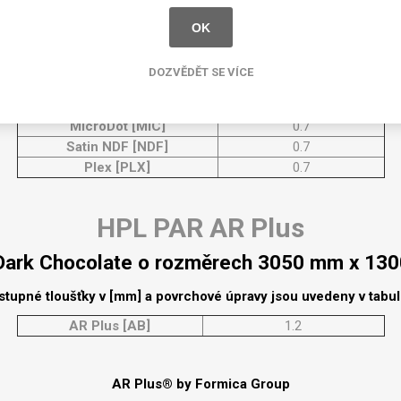
Rezign by
Planq
Plus Color
OK
Valchromat
Dark Chocolate o rozměrech 3050 mm x 13
DOZVĚDĚT SE VÍCE
Dekodur
stupné tloušťky v [mm] a povrchové úpravy jsou uvedeny v tabu
Arpa Fenix
MicroDot [MIC]
0.7
Viroc
Satin NDF [NDF]
0.7
Pollmeier
Plex [PLX]
0.7
BauBuche
Oberflex
HPL PAR AR Plus
Thermax
Dark Chocolate o rozměrech 3050 mm x 13
Unilin
stupné tloušťky v [mm] a povrchové úpravy jsou uvedeny v tabu
AR Plus [AB]
1.2
AR Plus® by Formica Group