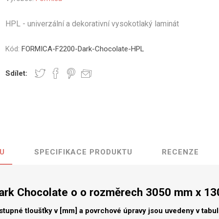
vé
HPL - univerzální a dekorativní vysokotlaký laminát
olné
m
Kód:
FORMICA-F2200-Dark-Chocolate-HPL
m
ehydu
Sdílet:
ní
y
U
SPECIFIKACE PRODUKTU
RECENZE
AMINÁTY
HPL
PŘÍRODNÍ
RECYKLOVANÉ
NEHOŘLA
Uni barvy
Recyklovaný
Třída A
textil
ark Chocolate o o rozměrech 3050 mm x 1
Dřevodekory
Třída B
Recyklovaný
Fantazijní
plast
stupné tloušťky v [mm] a povrchové úpravy jsou uvedeny v tabu
dekory