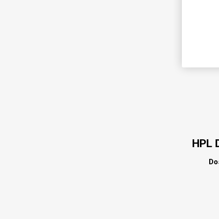
HPL 
Do
HPL 
Do