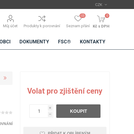
(0)
0
Můj účet
Produkty k porovnání
Seznam přání
Kč s DPH
OBCI
DOKUMENTY
FSC®
KONTAKTY
TŘÍSKOVÉ
DŘEVĚNÉ
IMITACE
DÝHY
Volat pro zjištění ceny
DESKY
BETONU
Standardní
dýhy
i
KOUPIT
Lamináty s
h
dřevěnou
dýhou
OVNÁNÍ
PŘIDAT K OBLÍBENÝM