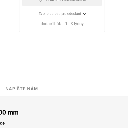
Zvolte adresu pro odeslání
dodací lhůta :
1 - 3 týdny
NAPIŠTE NÁM
VÉ
ABS
KAMENNÉ
OSTATNÍ
HRANY
DÝHY
Oleje Saicos
300 mm
Spojovací
materiál
lce