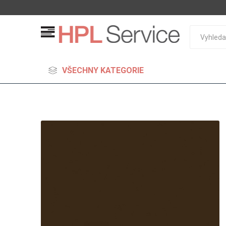
VŠECHNY KATEGORIE
MDF
Standard
Lehčené
S vysok
hustoto
Probarv