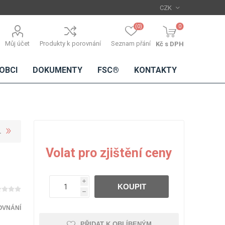
(0)
0
Můj účet
Produkty k porovnání
Seznam přání
Kč s DPH
OBCI
DOKUMENTY
FSC®
KONTAKTY
L
TŘÍSKOVÉ
DŘEVĚNÉ
IMITACE
DÝHY
Volat pro zjištění ceny
DESKY
BETONU
Standardní
dýhy
i
KOUPIT
Lamináty s
h
dřevěnou
dýhou
OVNÁNÍ
PŘIDAT K OBLÍBENÝM