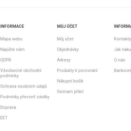
INFORMACE
MŮJ ÚČET
INFORM
Mapa webu
Můj účet
Kontakty
Napište nám
Objednávky
Jak nak
GDPR
Adresy
O nás
Všeobecné obchodní
Produkty k porovnání
Bankovní
podmínky
Nákupní košík
Ochrana osobních údajů
Seznam přání
Podmínky převzetí zásilky
Doprava
EET