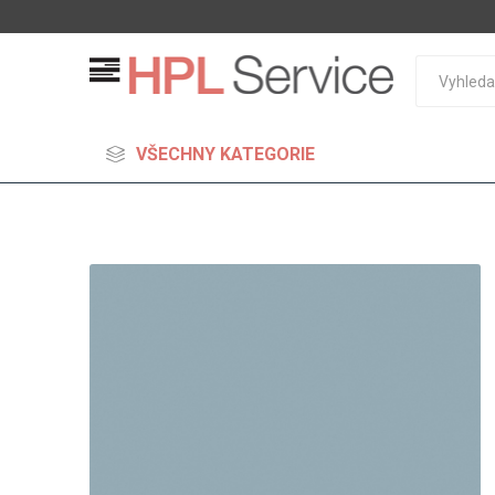
VŠECHNY KATEGORIE
MDF
Standard
Lehčené
S vysok
hustoto
Probarv