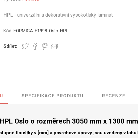
vé
HPL - univerzální a dekorativní vysokotlaký laminát
olné
m
Kód:
FORMICA-F1998-Oslo-HPL
m
ehydu
Sdílet:
ní
y
U
SPECIFIKACE PRODUKTU
RECENZE
AMINÁTY
HPL
PŘÍRODNÍ
RECYKLOVANÉ
NEHOŘLA
Uni barvy
Recyklovaný
Třída A
textil
HPL Oslo o rozměrech 3050 mm x 1300 mm
Dřevodekory
Třída B
Recyklovaný
Fantazijní
plast
stupné tloušťky v [mm] a povrchové úpravy jsou uvedeny v tabu
dekory