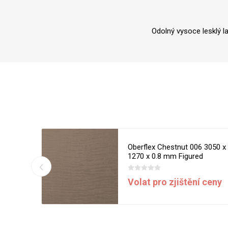
Odolný vysoce lesklý l
6 3050 x
Oberflex Chestnut 006 3050 x
d
1270 x 0.8 mm Figured
í ceny
Volat pro zjištění ceny