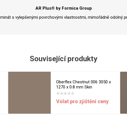
Rezign by
Planq
AR Plus® by Formica Group
Valchromat
aminát s vylepšenými povrchovými vlastnostmi, mimořádně odolný pr
Dekodur
Arpa Fenix
Viroc
Pollmeier
BauBuche
Související produkty
Oberflex
Thermax
Oberflex Chestnut 006 3050 x
Unilin
1270 x 0.8 mm Skin
Volat pro zjištění ceny