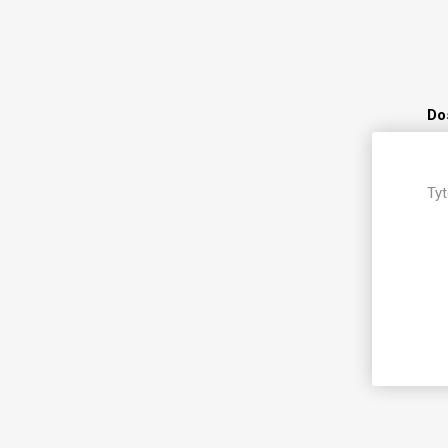
Magneti
Reliéfní
Bezotis
Odolné p
Do
poškráb
Tyt
Do
Do
VÝPRO