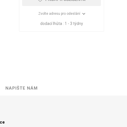
Zvolte adresu pro odeslání
dodací lhůta :
1 - 3 týdny
NAPIŠTE NÁM
VÉ
ABS
KAMENNÉ
OSTATNÍ
HRANY
DÝHY
Oleje Saicos
Spojovací
materiál
lce