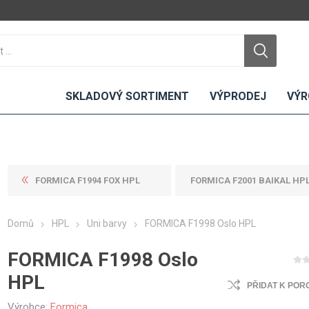
SKLADOVÝ SORTIMENT
VÝPRODEJ
VÝR
FORMICA F1994 FOX HPL
FORMICA F2001 BAIKAL HP
DTD
LAMINO
KOMPAKTY
CEMENTO
DESKY
Domů
HPL
Uni barvy
FORMICA F1998 Oslo HPL
ní
Standardní
Uni barvy
Interiérové
Nehořlavé
Dřevodekory
Exteriérové
FORMICA F1998 Oslo
ou
Vlhkuodolné
Fantazijní
Laboratorní
HPL
u
dekory
PŘIDAT K POR
MDF
ené
Bezotiskové
kompakt
Výrobce:
Formica