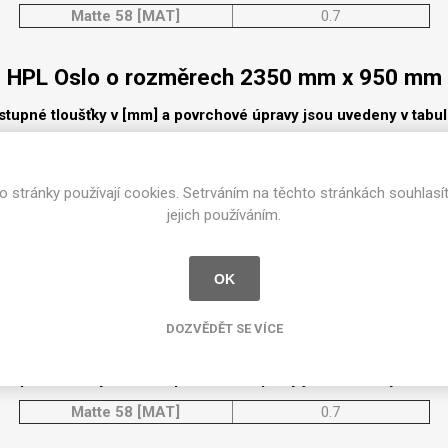
cké
Matte 58 [MAT]
0.7
Kovolamináty
Probarvené
HPL Oslo o rozměrech 2350 mm x 950 mm
kové
Bezotiskové
roti
stupné tloušťky v [mm] a povrchové úpravy jsou uvedeny v tabu
ání
Protitažné
Matte 58 [MAT]
0.7
Lamináty s
ekologickou
pryskyřicí
o stránky používají cookies. Setrváním na těchto stránkách souhlasí
HPL Oslo o rozměrech 2350 mm x 1300 mm
jejich používáním.
Lamináty s
recyklovanou
stupné tloušťky v [mm] a povrchové úpravy jsou uvedeny v tabu
kůží
OK
Matte 58 [MAT]
0.7
DOZVĚDĚT SE VÍCE
HPL Oslo o rozměrech 2150 mm x 950 mm
stupné tloušťky v [mm] a povrchové úpravy jsou uvedeny v tabu
DEJ
FSC®
DOKUMENTY
Matte 58 [MAT]
0.7
imi-beton