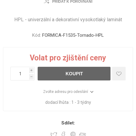
PŘIDAT K POROVNÁNÍ
HPL - univerzální a dekorativní vysokotlaký laminát
Kód:
FORMICA-F1535-Tornado-HPL
Volat pro zjištění ceny
i
KOUPIT
h
Zvolte adresu pro odeslání
dodací lhůta :
1 - 3 týdny
Sdílet: