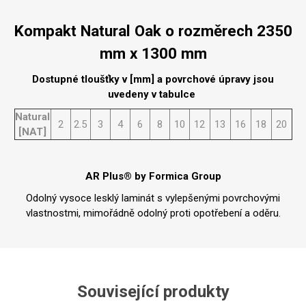
Kompakt Natural Oak o rozměrech 2350
mm x 1300 mm
Dostupné tloušťky v [mm] a povrchové úpravy jsou
uvedeny v tabulce
Natural
2
2.5
3
4
6
8
10
12
13
16
18
20
[NAT]
AR Plus® by Formica Group
Odolný vysoce lesklý laminát s vylepšenými povrchovými
vlastnostmi, mimořádně odolný proti opotřebení a oděru.
Související produkty