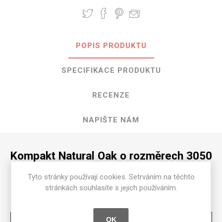
POPIS PRODUKTU
SPECIFIKACE PRODUKTU
RECENZE
NAPIŠTE NÁM
Kompakt Natural Oak o rozměrech 3050
mm x 1300 mm
Tyto stránky používají cookies. Setrváním na těchto
stránkách souhlasíte s jejich používáním.
Dostupné tloušťky v [mm] a povrchové úpravy jsou
uvedeny v tabulce
Natural
OK