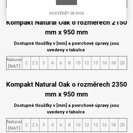
2
2.5
3
4
6
8
10
12
13
16
18
20
[NAT]
DOZVĚDĚT SE VÍCE
Kompakt Natural Oak o rozměrech 2150
mm x 950 mm
Dostupné tloušťky v [mm] a povrchové úpravy jsou
uvedeny v tabulce
Natural
2
2.5
3
4
6
8
10
12
13
16
18
20
[NAT]
Kompakt Natural Oak o rozměrech 2350
mm x 950 mm
Dostupné tloušťky v [mm] a povrchové úpravy jsou
uvedeny v tabulce
Natural
2
2.5
3
4
6
8
10
12
13
16
18
20
[NAT]