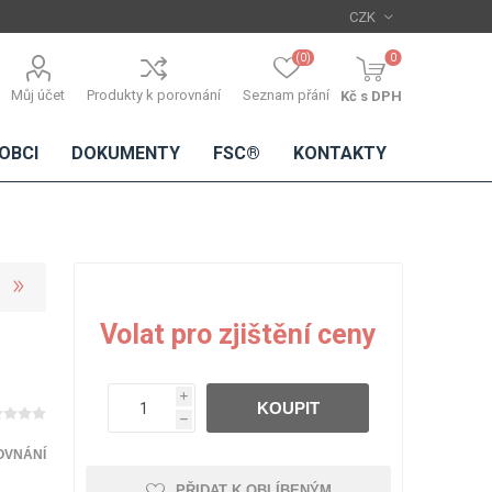
(0)
0
Můj účet
Produkty k porovnání
Seznam přání
Kč s DPH
OBCI
DOKUMENTY
FSC®
KONTAKTY
TŘÍSKOVÉ
DŘEVĚNÉ
IMITACE
DÝHY
Volat pro zjištění ceny
DESKY
BETONU
Standardní
dýhy
i
KOUPIT
Lamináty s
h
dřevěnou
dýhou
OVNÁNÍ
PŘIDAT K OBLÍBENÝM