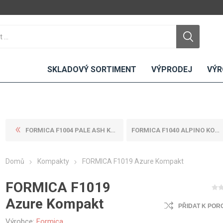
SKLADOVÝ SORTIMENT
VÝPRODEJ
VÝR
FORMICA F1004 PALE ASH KOMP...
FORMICA F1040 ALPINO KOMPAK...
DTD
LAMINO
KOMPAKTY
CEMENTO
DESKY
Domů
Kompakty
FORMICA F1019 Azure Kompakt
ní
Standardní
Uni barvy
Interiérové
Nehořlavé
Dřevodekory
Exteriérové
FORMICA F1019
ou
Vlhkuodolné
Fantazijní
Laboratorní
Azure Kompakt
u
dekory
PŘIDAT K POR
MDF
ené
Bezotiskové
kompakt
Výrobce:
Formica