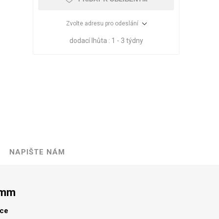
Zvolte adresu pro odeslání
dodací lhůta :
1 - 3 týdny
NAPIŠTE NÁM
VÉ
ABS
KAMENNÉ
OSTATNÍ
HRANY
DÝHY
Oleje Saicos
 mm
Spojovací
materiál
lce