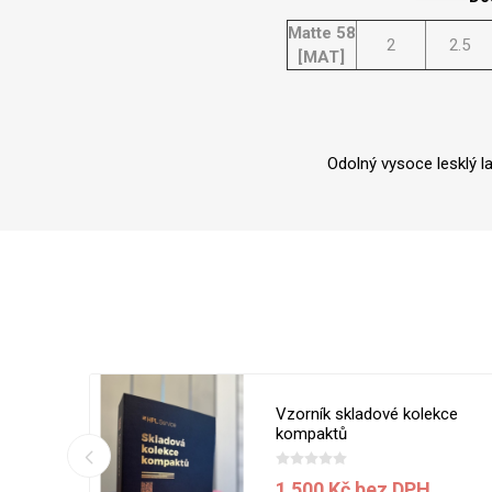
Matte 58
2
2.5
[MAT]
Odolný vysoce lesklý l
 5050 MT
Vzorník skladové kolekce
ílá
kompaktů
1 500 Kč bez DPH