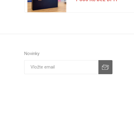
H
Novinky