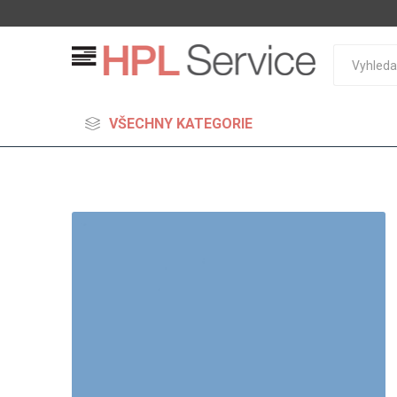
VŠECHNY KATEGORIE
MDF
Standard
Lehčené
S vysok
hustoto
Probarv