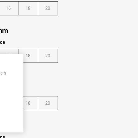
16
18
20
 mm
lce
16
18
20
te s
 mm
lce
16
18
20
 mm
lce