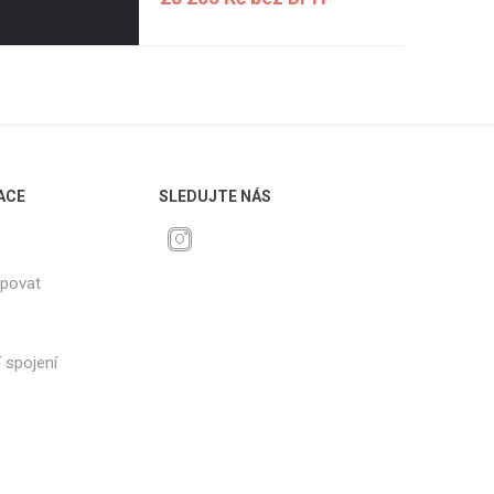
ACE
SLEDUJTE NÁS
upovat
 spojení