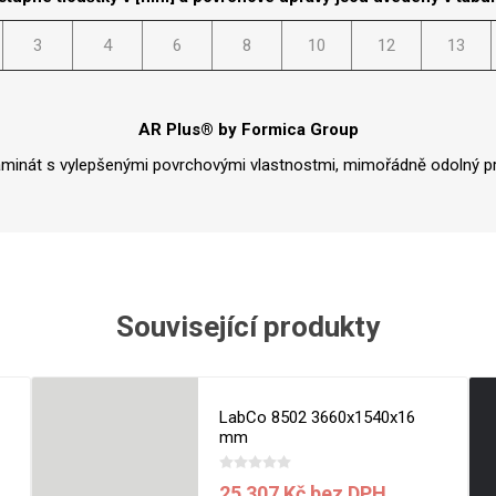
Rezign by
Planq
3
4
6
8
10
12
13
Valchromat
Dekodur
Arpa Fenix
AR Plus® by Formica Group
Viroc
aminát s vylepšenými povrchovými vlastnostmi, mimořádně odolný pr
Pollmeier
BauBuche
Oberflex
Thermax
Související produkty
Unilin
LabCo 8502 3660x1540x16
mm
25 307 Kč bez DPH