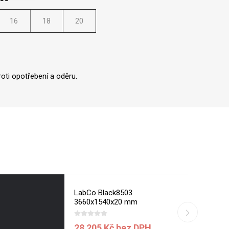
16
18
20
oti opotřebení a oděru.
LabCo Black8503
3660x1540x20 mm
28 205 Kč bez DPH