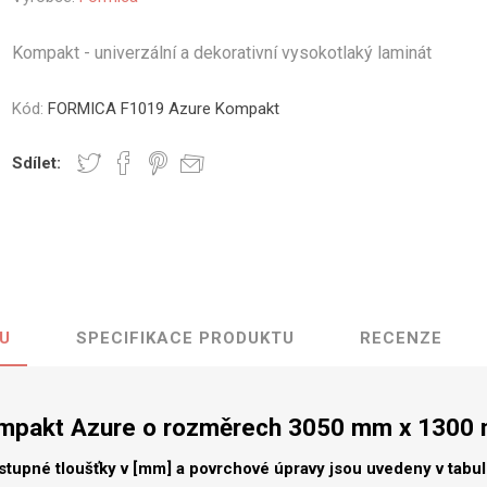
vé
Kompakt - univerzální a dekorativní vysokotlaký laminát
olné
m
Kód:
FORMICA F1019 Azure Kompakt
m
ehydu
Sdílet:
ní
y
U
SPECIFIKACE PRODUKTU
RECENZE
AMINÁTY
HPL
PŘÍRODNÍ
RECYKLOVANÉ
NEHOŘLA
Uni barvy
Recyklovaný
Třída A
textil
mpakt Azure o rozměrech 3050 mm x 1300
Dřevodekory
Třída B
Recyklovaný
Fantazijní
plast
stupné tloušťky v [mm] a povrchové úpravy jsou uvedeny v tabu
dekory