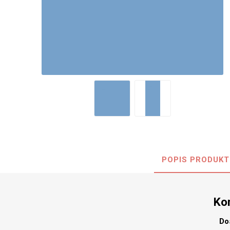
Nehořla
Vlhkuod
S nízký
obsahe
formald
K laková
MDF
kompakt
POPIS PRODUKT
KOVOL
Měděné
Ko
Brus
Zrcadlo
Do