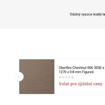
Odolný vysoce lesklý l
6 3050 x
Oberflex Chestnut 006 3050 x
d
1270 x 0.8 mm Figured
í ceny
Volat pro zjištění ceny