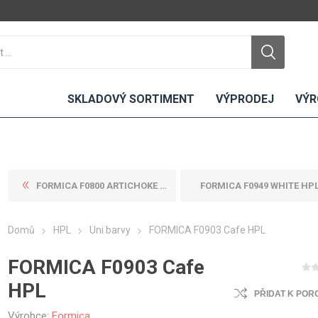
SKLADOVÝ SORTIMENT
VÝPRODEJ
VÝR
FORMICA F0800 ARTICHOKE HPL
FORMICA F0949 WHITE HP
DTD
LAMINO
KOMPAKTY
CEMENTO
DESKY
Domů
HPL
Uni barvy
FORMICA F0903 Cafe HPL
ní
Standardní
Uni barvy
Interiérové
Nehořlavé
Dřevodekory
Exteriérové
FORMICA F0903 Cafe
ou
Vlhkuodolné
Fantazijní
Laboratorní
HPL
u
dekory
PŘIDAT K POR
MDF
ené
Bezotiskové
kompakt
Výrobce:
Formica