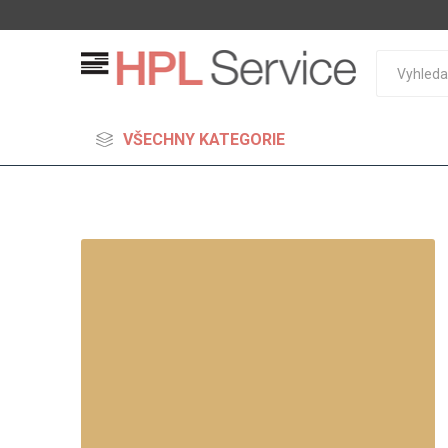
VŠECHNY KATEGORIE
MDF
Standard
Lehčené
S vysok
hustoto
Probarv