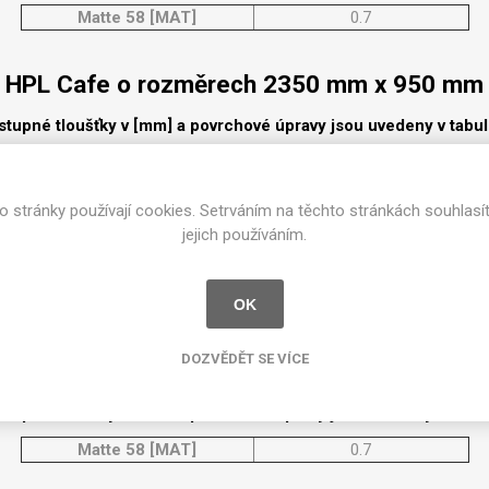
cké
Matte 58 [MAT]
0.7
Kovolamináty
Probarvené
HPL Cafe o rozměrech 2350 mm x 950 mm
kové
Bezotiskové
roti
stupné tloušťky v [mm] a povrchové úpravy jsou uvedeny v tabu
ání
Protitažné
Matte 58 [MAT]
0.7
Lamináty s
ekologickou
pryskyřicí
o stránky používají cookies. Setrváním na těchto stránkách souhlasí
HPL Cafe o rozměrech 2350 mm x 1300 m
jejich používáním.
Lamináty s
recyklovanou
stupné tloušťky v [mm] a povrchové úpravy jsou uvedeny v tabu
kůží
OK
Matte 58 [MAT]
0.7
DOZVĚDĚT SE VÍCE
HPL Cafe o rozměrech 2150 mm x 950 mm
stupné tloušťky v [mm] a povrchové úpravy jsou uvedeny v tabu
DEJ
FSC®
DOKUMENTY
Matte 58 [MAT]
0.7
imi-beton