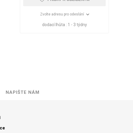
Zvolte adresu pro odeslání
dodací lhůta :
1 - 3 týdny
NAPIŠTE NÁM
VÉ
ABS
KAMENNÉ
OSTATNÍ
HRANY
DÝHY
Oleje Saicos
m
Spojovací
materiál
lce