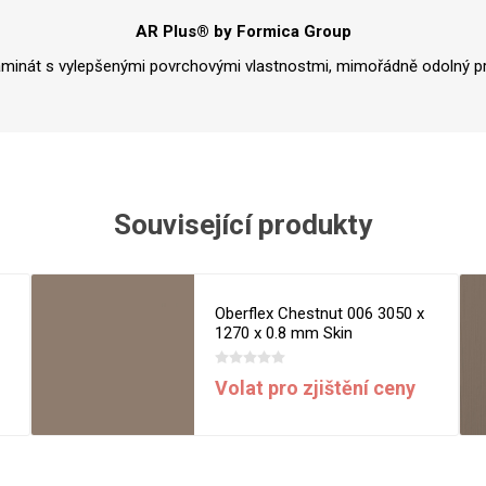
Rezign by
Planq
AR Plus® by Formica Group
Valchromat
aminát s vylepšenými povrchovými vlastnostmi, mimořádně odolný pr
Dekodur
Arpa Fenix
Viroc
Pollmeier
BauBuche
Související produkty
Oberflex
Thermax
Oberflex Chestnut 006 3050 x
Unilin
1270 x 0.8 mm Skin
Volat pro zjištění ceny