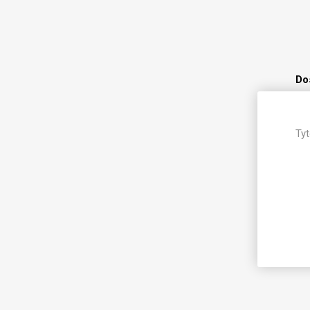
Magneti
Reliéfní
Bezotis
Odolné p
Do
poškráb
Tyt
Do
Do
VÝPRO