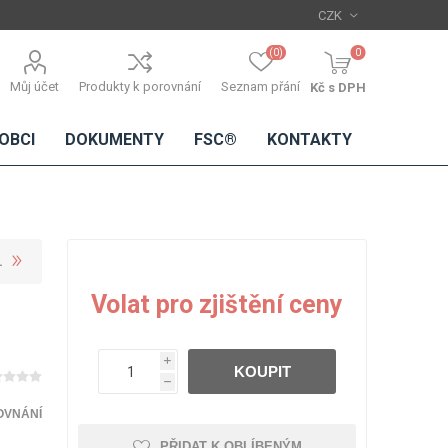
(0)
0
Můj účet
Produkty k porovnání
Seznam přání
Kč s DPH
OBCI
DOKUMENTY
FSC®
KONTAKTY
L
TŘÍSKOVÉ
DŘEVĚNÉ
IMITACE
DÝHY
Volat pro zjištění ceny
DESKY
BETONU
Standardní
dýhy
i
KOUPIT
Lamináty s
h
dřevěnou
dýhou
OVNÁNÍ
PŘIDAT K OBLÍBENÝM