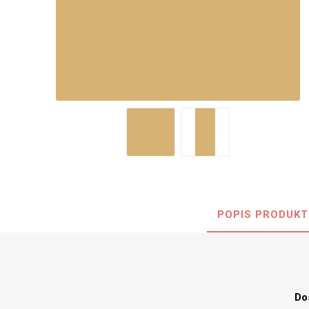
Nehořla
Vlhkuod
S nízký
obsahe
formald
K laková
MDF
kompakt
POPIS PRODUKT
KOVOL
Měděné
Brus
Zrcadlo
Do