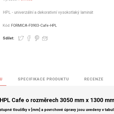
vé
HPL - univerzální a dekorativní vysokotlaký laminát
olné
m
Kód:
FORMICA-F0903-Cafe-HPL
m
ehydu
Sdílet:
ní
y
U
SPECIFIKACE PRODUKTU
RECENZE
AMINÁTY
HPL
PŘÍRODNÍ
RECYKLOVANÉ
NEHOŘLA
Uni barvy
Recyklovaný
Třída A
textil
HPL Cafe o rozměrech 3050 mm x 1300 m
Dřevodekory
Třída B
Recyklovaný
Fantazijní
plast
stupné tloušťky v [mm] a povrchové úpravy jsou uvedeny v tabu
dekory