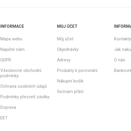
INFORMACE
MŮJ ÚČET
INFORM
Mapa webu
Můj účet
Kontakty
Napište nám
Objednávky
Jak nak
GDPR
Adresy
O nás
Všeobecné obchodní
Produkty k porovnání
Bankovní
podmínky
Nákupní košík
Ochrana osobních údajů
Seznam přání
Podmínky převzetí zásilky
Doprava
EET